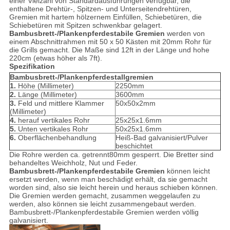
einer Vielzahl von Standardausführungen verfügbar, die
enthaltene Drehtür-, Spitzen- und Unterseitendrehtüren,
Gremien mit hartem hölzernem Einfüllen, Schiebetüren, die
Schiebetüren mit Spitzen schwenkbar gelagert.
Bambusbrett-/Plankenpferdestabile Gremien
werden von
einem Abschnittrahmen mit 50 x 50 Kästen mit 20mm Rohr für
die Grills gemacht. Die Maße sind 12ft in der Länge und hohe
220cm (etwas höher als 7ft).
Spezifikation
Bambusbrett-/Plankenpferdestallgremien
1.
Höhe (Millimeter)
2250mm
2.
Länge (Millimeter)
3600mm
3.
Feld und mittlere Klammer
50x50x2mm
(Millimeter)
4.
herauf vertikales Rohr
25x25x1.6mm
5.
Unten vertikales Rohr
50x25x1.6mm
6.
Oberflächenbehandlung
Heiß-Bad galvanisiert/Pulver
beschichtet
Die Rohre werden ca. getrennt80mm gesperrt. Die Bretter sind
behandeltes Weichholz, Nut und Feder.
Bambusbrett-/Plankenpferdestabile Gremien
können leicht
ersetzt werden, wenn man beschädigt erhält, da sie gemacht
worden sind, also sie leicht herein und heraus schieben können.
Die Gremien werden gemacht, zusammen weggelaufen zu
werden, also können sie leicht zusammengebaut werden.
Bambusbrett-/Plankenpferdestabile Gremien werden völlig
galvanisiert.