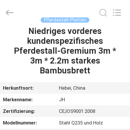
donwel
metal
products
co.,
ltd..
Pferdestall-Platten
All
Rights
Reserved.
Niedriges vorderes
HAUS
kundenspezifisches
PRODUKTE
Pferdestall-Gremium 3m *
3m * 2.2m starkes
ÜBER
Bambusbrett
UNS
Herkunftsort:
Hebei, China
FABRIK-
Markenname:
JH
AUSFLUG
Zertifizierung:
CE,IOS9001:2008
QUALITÄTSKONTROLLE
Modellnummer:
Stahl Q235 und Holz