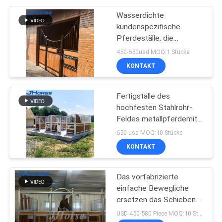
Wasserdichte
kundenspezifische
Pferdeställe, die
Pferdestabile Stall-
450-650usd MOQ:1 Stücke
Front-Tür beschichten
KONTAKT
Fertigställe des
hochfesten Stahlrohr-
Feldes metallpferdemit
dem Dach langlebig
650 usd MOQ:10 Stücke
KONTAKT
Das vorfabrizierte
einfache Bewegliche
ersetzen das Schieben
des europäischen
USD 450-580 Piece MOQ:10 Stück