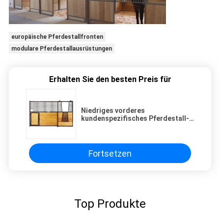
europäische Pferdestallfronten
modulare Pferdestallausrüstungen
Erhalten Sie den besten Preis für
Niedriges vorderes
kundenspezifisches Pferdestall-
Gremium 3m * 3m * 2.2m starkes
Bambusbrett
Fortsetzen
Top Produkte