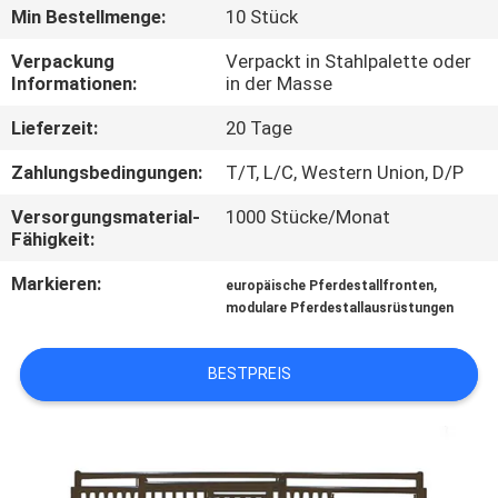
Min Bestellmenge:
10 Stück
TRETEN
Verpackung
Verpackt in Stahlpalette oder
SIE
Informationen:
in der Masse
MIT
Lieferzeit:
20 Tage
UNS
Zahlungsbedingungen:
T/T, L/C, Western Union, D/P
IN
Versorgungsmaterial-
1000 Stücke/Monat
VERBINDUNG
Fähigkeit:
Markieren:
,
europäische Pferdestallfronten
FORDERN
modulare Pferdestallausrüstungen
SIE
BESTPREIS
EIN
ZITAT
SITEMAP