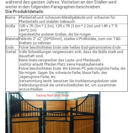
während des ganzen Jahres. Visitation an den Ställen wird
weiter in den folgenden Paragraphen beschrieben.
Die Produktdetails:
Name
Pferdestall-und -scheunen-Metallgebäude und -scheunen für
Pferdeställe und stabilen Gebrauch
Größe
10ft x 7ft (3m * 2.2m), 12ft x 7ft (3.6m * 2.2m) und 14ft x 7' ft
(4m*2.2m).
irgendwelche anderen Größen, die Sie mögen
Material
Feldrohr 2" x2“ (50*50mm), starker U-Profilstäbe, zum von T&G-
Brettern zu nehmen
Ende
Pulver beschichtetes Ende oder heißes Bad-galvanisiertes Ende
Vorteil
Volle Schweißungen vergewissern sich, dass die Ställe stark und
dauerhaft sind.
Keine Grate versprechen das Leute- und Pferdesafe.
Jochtür erlaubt Pferden Platz seine Hauptaußenseite.
Pulver beschichtetes Ende: Wir können PC jede mögliche Farbe, die
Sie mögen. Sagen Sie, schwarze Farbe, blaue Farb-, des
Jägersgrüne Farbe, etc.
Versammlung leicht: benutzen Sie Hochleistungsbolzen oder
Verbindungsstück der unterschiedlichen Art, um zusammen
anzuschließen.