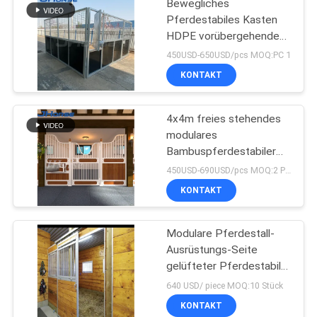
Bewegliches
Pferdestabiles Kasten
HDPE vorübergehendes
Plastikeinfaches, mit
450USD-650USD/pcs MOQ:PC 1
Dach zu installieren
KONTAKT
4x4m freies stehendes
modulares
Bambuspferdestabiler
Kasten fabrizierte vor
450USD-690USD/pcs MOQ:2 PCS
KONTAKT
Modulare Pferdestall-
Ausrüstungs-Seite
gelüfteter Pferdestabiler
Kasten mit langlebiger
640 USD/ piece MOQ:10 Stück
Schiebetür
KONTAKT