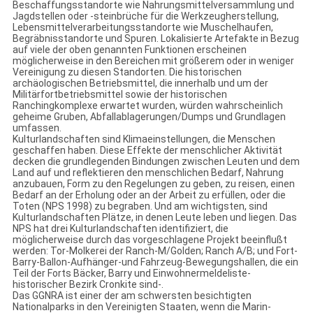
Beschaffungsstandorte wie Nahrungsmittelversammlung und
Jagdstellen oder -steinbrüche für die Werkzeugherstellung,
Lebensmittelverarbeitungsstandorte wie Muschelhaufen,
Begräbnisstandorte und Spuren. Lokalisierte Artefakte in Bezug
auf viele der oben genannten Funktionen erscheinen
möglicherweise in den Bereichen mit größerem oder in weniger
Vereinigung zu diesen Standorten. Die historischen
archäologischen Betriebsmittel, die innerhalb und um der
Militärfortbetriebsmittel sowie der historischen
Ranchingkomplexe erwartet wurden, würden wahrscheinlich
geheime Gruben, Abfallablagerungen/Dumps und Grundlagen
umfassen.
Kulturlandschaften sind Klimaeinstellungen, die Menschen
geschaffen haben. Diese Effekte der menschlicher Aktivität
decken die grundlegenden Bindungen zwischen Leuten und dem
Land auf und reflektieren den menschlichen Bedarf, Nahrung
anzubauen, Form zu den Regelungen zu geben, zu reisen, einen
Bedarf an der Erholung oder an der Arbeit zu erfüllen, oder die
Toten (NPS 1998) zu begraben. Und am wichtigsten, sind
Kulturlandschaften Plätze, in denen Leute leben und liegen. Das
NPS hat drei Kulturlandschaften identifiziert, die
möglicherweise durch das vorgeschlagene Projekt beeinflußt
werden: Tor-Molkerei der Ranch-M/Golden; Ranch A/B; und Fort-
Barry-Ballon-Aufhänger-und Fahrzeug-Bewegungshallen, die ein
Teil der Forts Bäcker, Barry und Einwohnermeldeliste-
historischer Bezirk Cronkite sind-.
Das GGNRA ist einer der am schwersten besichtigten
Nationalparks in den Vereinigten Staaten, wenn die Marin-