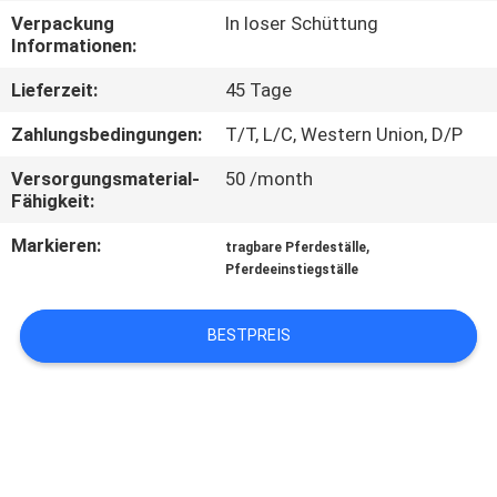
Verpackung
In loser Schüttung
TRETEN
Informationen:
SIE
Lieferzeit:
45 Tage
MIT
Zahlungsbedingungen:
T/T, L/C, Western Union, D/P
UNS
Versorgungsmaterial-
50 /month
IN
Fähigkeit:
VERBINDUNG
Markieren:
,
tragbare Pferdeställe
Pferdeeinstiegställe
FORDERN
BESTPREIS
SIE
EIN
ZITAT
SITEMAP