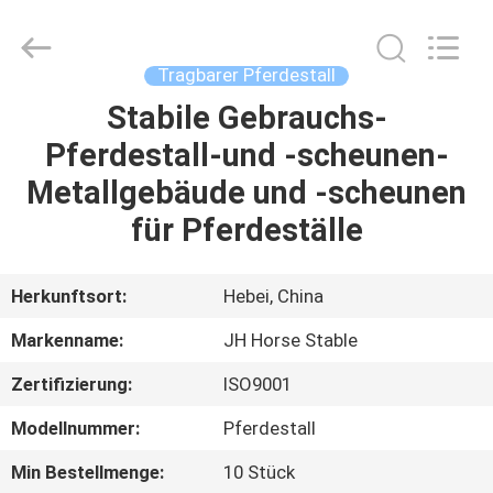
donwel
metal
products
co.,
ltd..
Tragbarer Pferdestall
All
Rights
Reserved.
Stabile Gebrauchs-
HAUS
Pferdestall-und -scheunen-
PRODUKTE
Metallgebäude und -scheunen
für Pferdeställe
ÜBER
UNS
Herkunftsort:
Hebei, China
Markenname:
JH Horse Stable
FABRIK-
Zertifizierung:
ISO9001
AUSFLUG
Modellnummer:
Pferdestall
QUALITÄTSKONTROLLE
Min Bestellmenge:
10 Stück