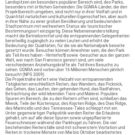
Landspitzen ein besonders populärer Bereich sind, des Parks,
besonders mit örtlichen Gemeinden. Die GGNRA-Länder, die den
Projektbereich umgeben, sind nicht nur in ihrer Vielfalt und in
Quantität natürlichen und kulturellen Eigenschaften, aber auch
in ihrer Nähe zu einer großen Bevölkerung und bedeutendem
Stadtzentrum mit weltweitem Status als touristischer
Bestimmungsort einzigartig. Diese Nebeneinanderstellung
macht die Betriebsmittel und die entspannenden Gelegenheiten
bereitwillig zugänglich zu vielen Leuten und erhöht die
Bedeutung der Qualitäten, für die sie als Nationalpark beiseite
gesetzt wurde. Besucher können Anwohner sein, die den Park
als Teil ihres haben - Hinterhof‖ sowie -besucher aus der ganzen
Welt, wer nach San Francisco gereist sind, um viele
verschiedenen Anziehungskräfte als Teil ihres Besuchs zu
sehen. GGNRA wird vorbei über 16 Millionen Menschen jährlich
besucht (NPS 2009).
Die Projektnähe liefert eine Vielzahl von entspannenden
Tätigkeiten einschließlich Reiten, das Wandern, das Picknick,
das Gehen, das Laufen, den gehenden Hund, das Radfahren,
Betrachtung der wild lebenden Tiere und Malerei. Populäre
Spuren im Bereich, die zu den Reitern offen sind, schließen das
Miwok, Teile der Küstenspur, des Kojoten Ridge, des Dias Ridge,
des Marincello und des Tennessee-Tales schleppt mit ein.
Unter gegenwärtiger Parkpolitik werden Reiter die Erlaubnis
gehabt, um auf alle diese Spuren sowie ungepflasterte
Feuerschneisen während der Parkhügel zu fahren. Die vier
bestehenden Reiterställe sind mit schwerstem Visitation und
Reiten in trockene Monate von Mai bis Oktober bearbeitetes