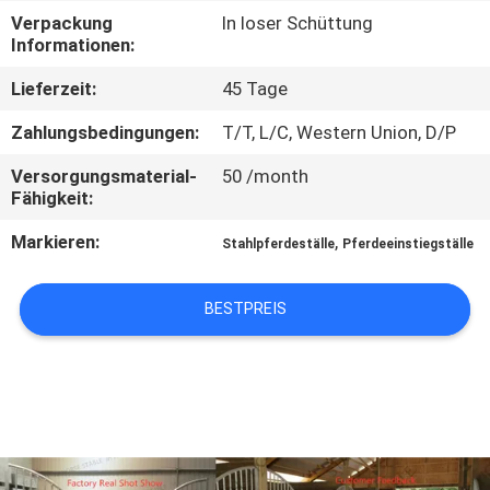
Verpackung
In loser Schüttung
TRETEN
Informationen:
SIE
Lieferzeit:
45 Tage
MIT
Zahlungsbedingungen:
T/T, L/C, Western Union, D/P
UNS
Versorgungsmaterial-
50 /month
IN
Fähigkeit:
VERBINDUNG
Markieren:
,
Stahlpferdeställe
Pferdeeinstiegställe
FORDERN
BESTPREIS
SIE
EIN
ZITAT
SITEMAP