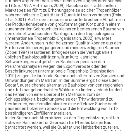
auf dem Argument des Umweltschutzes suggestsrenouncing
ist (Düe, 1997; Hoffmann, 2009). Raubbau der traditionellen
Marktspezies führt zu Erhöhungspreise solcher Tropenhölzer,
während hölzerne Qualität und Quantität sich verringern (Poku
et al. 2001). Außerdem muss eine ununterbrochene Abnahme in
der Produktionsebene von großformatigen Klotz und in einem
zunehmenden Gebrauch der kleineren bemessenen Bäume von
den schnell wachsenden Plantagen, in den tropicalregions
(internationale Tropenholz-Organisation, 2002) erwartet
werden. Änderungen in der hölzernen Qualität können aus dem
Ernten von kleineren, jüngeren und minderwertigeren Bäumen
(Zobel 1984) resultieren. Infolgedessen die Verfügbarkeit
üblichen Bauholzqualitäten willrun kurz. Jährliche
Schwankungen aufgeführter Bauhölzer pecies in den
Preistrendanalysen wegen der Exportverbote oder der
Beschränkungen (internationale Tropenholz-Organisation,
2010) zeigen die laufende Suche nach alternativen Spezies und
Umwandlungen im Markt an. In der Summe ergibt dieses den
Bedarf, ausreichende alternative Bauhölzer von den regionalen
und stützbar gehandhabten Wäldern zu finden. Jedoch hindert
das Fehlen von einer überprüften Methode, zum der
Schlagzähigkeit, beziehungsweise der Trittwiderstand zu
bestimmen, von Einfüllenplanken eine effektive Suche nach
passenden hölzernen Spezies und die Entwicklung von Tritt-
beständigeren Einfüllenmaterialien.
In der Suche nach Alternativen zu den Tropenhölzern, sollten
schwere Harthölzer für Gebrauch für Pferdestabilen Bau
betrachtet werden, weil sie Qualität und Haltbarkeit zuteilen.