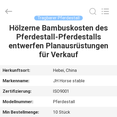
donwel
metal
products
co.,
ltd..
Tragbarer Pferdestall
All
Rights
Reserved.
Hölzerne Bambuskosten des
HAUS
Pferdestall-Pferdestalls
PRODUKTE
entwerfen Planausrüstungen
für Verkauf
ÜBER
UNS
Herkunftsort:
Hebei, China
Markenname:
JH Horse stable
FABRIK-
Zertifizierung:
ISO9001
AUSFLUG
Modellnummer:
Pferdestall
QUALITÄTSKONTROLLE
Min Bestellmenge:
10 Stück