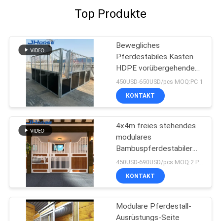
Top Produkte
Bewegliches
Pferdestabiles Kasten
HDPE vorübergehendes
Plastikeinfaches, mit
450USD-650USD/pcs MOQ:PC 1
Dach zu installieren
KONTAKT
4x4m freies stehendes
modulares
Bambuspferdestabiler
Kasten fabrizierte vor
450USD-690USD/pcs MOQ:2 PCS
KONTAKT
Modulare Pferdestall-
Ausrüstungs-Seite