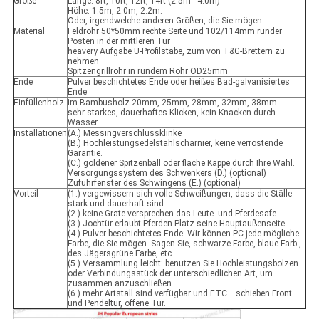
Größe
Länge: 8ft, 10ft, 12ft, 14ft (2.5m - 4.0m)
Höhe: 1.5m, 2.0m, 2.2m.
Oder, irgendwelche anderen Größen, die Sie mögen
Material
Feldrohr 50*50mm rechte Seite und 102/114mm runder
Posten in der mittleren Tür
heavery Aufgabe U-Profilstäbe, zum von T&G-Brettern zu
nehmen
Spitzengrillrohr in rundem Rohr OD25mm
Ende
Pulver beschichtetes Ende oder heißes Bad-galvanisiertes
Ende
Einfüllenholz
im Bambusholz 20mm, 25mm, 28mm, 32mm, 38mm.
sehr starkes, dauerhaftes Klicken, kein Knacken durch
Wasser
Installationen
(A.) Messingverschlussklinke
(B.) Hochleistungsedelstahlscharnier, keine verrostende
Garantie.
(C.) goldener Spitzenball oder flache Kappe durch Ihre Wahl.
Versorgungssystem des Schwenkers (D.) (optional)
Zufuhrfenster des Schwingens (E.) (optional)
Vorteil
(1.) vergewissern sich volle Schweißungen, dass die Ställe
stark und dauerhaft sind.
(2.) keine Grate versprechen das Leute- und Pferdesafe.
(3.) Jochtür erlaubt Pferden Platz seine Hauptaußenseite.
(4.) Pulver beschichtetes Ende: Wir können PC jede mögliche
Farbe, die Sie mögen. Sagen Sie, schwarze Farbe, blaue Farb-,
des Jägersgrüne Farbe, etc.
(5.) Versammlung leicht: benutzen Sie Hochleistungsbolzen
oder Verbindungsstück der unterschiedlichen Art, um
zusammen anzuschließen.
(6.) mehr Artstall sind verfügbar und ETC… schieben Front
und Pendeltür, offene Tür.