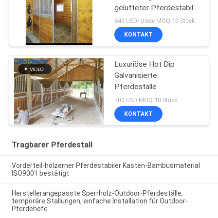
gelüfteter Pferdestabiler
Kasten mit langlebiger
640 USD/ piece MOQ:10 Stück
Schiebetür
KONTAKT
Luxuriöse Hot Dip
Galvanisierte
Pferdestalle
700 USD MOQ:10 Stück
KONTAKT
Tragbarer Pferdestall
Vorderteil-hölzerner Pferdestabiler Kasten-Bambusmaterial
ISO9001 bestätigt
Herstellerangepasste Sperrholz-Outdoor-Pferdeställe,
temporäre Stallungen, einfache Installation für Outdoor-
Pferdehöfe