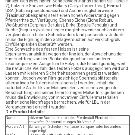
Hinsichtlich ihres hohen Schockwiderstands (sehen Sie Tabelle
2), hölzerne Spezies wie Hickory (Carya tomentosa), Heimat
USA (Robinia pseudoacacia) und Asche möglicherweise
(Fraxinushobelspäne) stellt einen hohen Widerstand gegen
Pferdetritte zur Verfügung. Ebenso Eiche (Eiche Robur),
Weißbuche (Carpinus Betulus), Birke (Betula Pendula) und
Buche (Fagus sylvatica) liegen möglicherweise auch an ihrem
vergleichbaren hohen Schockwiderstand passendes. Jedoch
muss die Eignung in den Schlagversuchen auf wirklich-groß
Einfüllenplanken überprüft werden.
Eine Schwäche des festen Holzes ist seine
Eigentumsvariabilität wegen der Knoten, der Abweichung der
Faserrichtung von der Plankenlängsachse und anderer
Inkonsequenzen. Ausgeführte Holzprodukte sind günstig, weil
die natürliche Vielzahl des festen Holzes ausgeglichen wird und
Lasten mit kleineren Sicherheitsspannen gestützt werden
können. Jedoch wenn Film-gesichtige Sperrholzblätter als
alternatives Einfüllenmaterial benutzt werden, erhält die
natürliche Ästhetik von Massivdielen verlorenes wegen der
Beschichtung und seiner tellerförmigen Maße. Infolgedessen
muss die Entwicklung von innovativen Einfüllenmaterialien
ästhetische Nachfragen betrachten, wie für LBL in der
Vergangenheit erreicht wurden.
Die Produktdetails:
Name
hölzerne Bambuskosten des Pferdestall-Pferdestalls
entwerfen Planausrüstungen für Verkauf
Vordere Art
Schwingen, Schieben, Fantasie, Europäer oder besonders
angefertigt