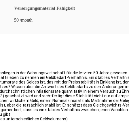
Versorgungsmaterial-Fähigkeit
50 /month
ptanliegen in der Währungswirtschaft für die letzten 50 Jahre gewesen.
tsleben zu nennen ein Geldbedarf-Verhältnis. Ein stabiles Verhältni
umsrate des Geldes ist, das mit der Preisstabilität in Einklang ist, d
tzes? Wissen über die Antwort des Geldbedarfs zu den Änderungen im
urchschnittlichen Inflationsrate quantitativ. In einem Versuch zu Ehr
63) geschätzt wird und rechtfertigt diese Stabilität nicht nur auf emp
schen wirklichem Geld, einem Nominalzinssatz als Maßnahme der Gele
ist, aber die tatsächlich stabil ist. Er schätzt dass Gleichgewichts
umentiert, dass es ein stabiles Verhältnis zwischen jenen Variablen 
u gibt
 des unterschiedlichen Geldvolumens).