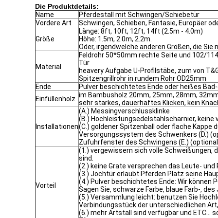
Die Produktdetails:
Name
Pferdestall mit Schwingen/Schiebetür
Vordere Art
Schwingen, Schieben, Fantasie, Europäer od
Länge: 8ft, 10ft, 12ft, 14ft (2.5m - 4.0m)
Größe
Höhe: 1.5m, 2.0m, 2.2m.
Oder, irgendwelche anderen Größen, die Sie
Feldrohr 50*50mm rechte Seite und 102/114
Tür
Material
heavery Aufgabe U-Profilstäbe, zum von T&
Spitzengrillrohr in rundem Rohr OD25mm
Ende
Pulver beschichtetes Ende oder heißes Bad-
im Bambusholz 20mm, 25mm, 28mm, 32mm
Einfüllenholz
sehr starkes, dauerhaftes Klicken, kein Kna
(A.) Messingverschlussklinke
(B.) Hochleistungsedelstahlscharnier, keine 
Installationen
(C.) goldener Spitzenball oder flache Kappe d
Versorgungssystem des Schwenkers (D.) (op
Zufuhrfenster des Schwingens (E.) (optional
(1.) vergewissern sich volle Schweißungen, d
sind.
(2.) keine Grate versprechen das Leute- und
(3.) Jochtür erlaubt Pferden Platz seine Ha
(4.) Pulver beschichtetes Ende: Wir können P
Vorteil
Sagen Sie, schwarze Farbe, blaue Farb-, des 
(5.) Versammlung leicht: benutzen Sie Hoch
Verbindungsstück der unterschiedlichen A
(6.) mehr Artstall sind verfügbar und ETC… s