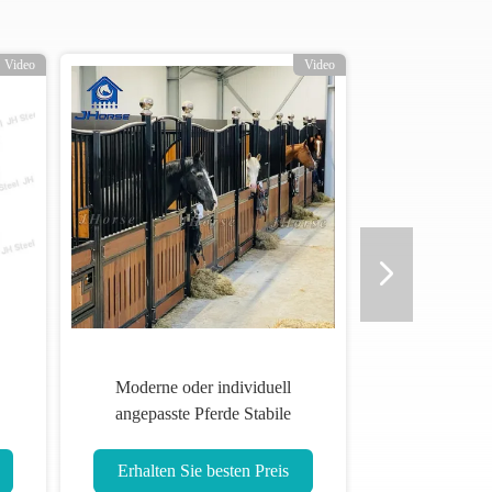
Video
Video
tionsanleitung
Niedrig wartungsbedürftiges,
ür Pferde mit
tragbares Pferd, stabil, langlebig,
ähigkeit
standardmäßiger Fronttyp,
anpassbar
esten Preis
Erhalten Sie besten Preis