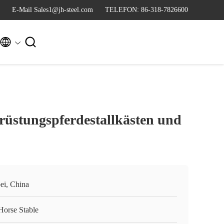
E-Mail Sales1@jh-steel.com
TELEFON: 86-318-7826600


rüstungspferdestallkästen und
ei, China
Horse Stable