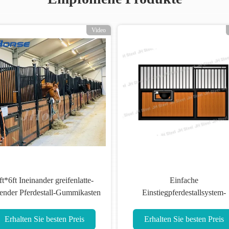
eo
Video
Einfache Installation Tutorial
Einfache Installa
Hohe Haltbarkeit Tragbare Pferde
Schwerlaststall f
stabil Moderne oder individuell
hoher Tragf
Erhalten Sie besten Preis
Erhalten Sie b