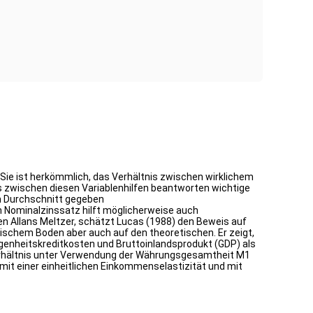
 Sie ist herkömmlich, das Verhältnis zwischen wirklichem
s zwischen diesen Variablenhilfen beantworten wichtige
en Durchschnitt gegeben
 Nominalzinssatz hilft möglicherweise auch
en Allans Meltzer, schätzt Lucas (1988) den Beweis auf
irischem Boden aber auch auf den theoretischen. Er zeigt,
genheitskreditkosten und Bruttoinlandsprodukt (GDP) als
-Verhältnis unter Verwendung der Währungsgesamtheit M1
mit einer einheitlichen Einkommenselastizität und mit