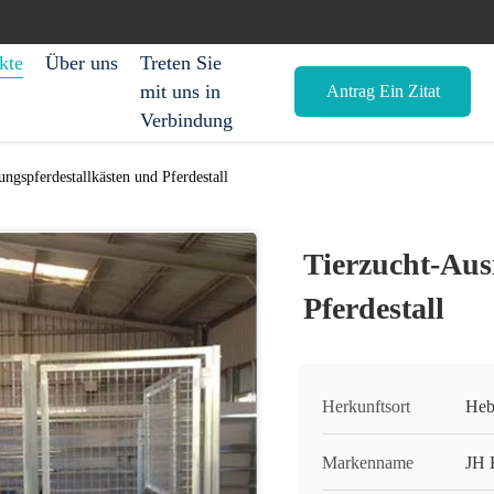
kte
Über uns
Treten Sie
mit uns in
Antrag Ein Zitat
Verbindung
ngspferdestallkästen und Pferdestall
Tierzucht-Aus
Pferdestall
Herkunftsort
Heb
Markenname
JH 