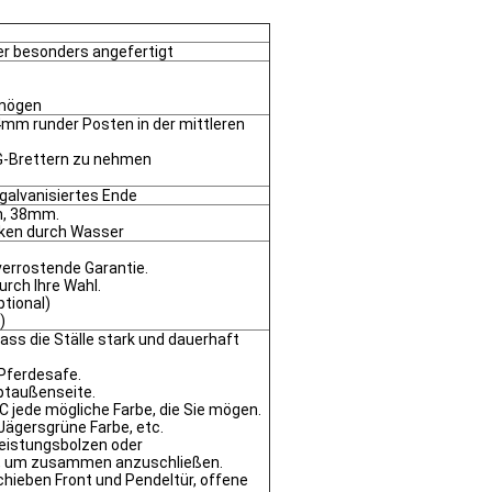
er besonders angefertigt
 mögen
mm runder Posten in der mittleren
G-Brettern zu nehmen
galvanisiertes Ende
, 38mm.
cken durch Wasser
verrostende Garantie.
urch Ihre Wahl.
tional)
)
ass die Ställe stark und dauerhaft
 Pferdesafe.
uptaußenseite.
C jede mögliche Farbe, die Sie mögen.
Jägersgrüne Farbe, etc.
leistungsbolzen oder
rt, um zusammen anzuschließen.
chieben Front und Pendeltür, offene