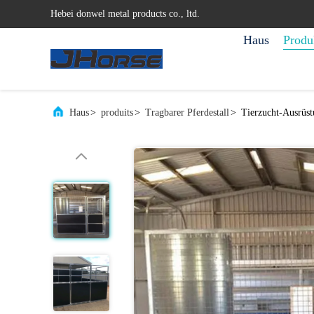
Hebei donwel metal products co., ltd.
Haus
Produ
Haus
>
produits
>
Tragbarer Pferdestall
>
Tierzucht-Ausrüstu