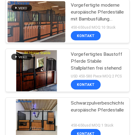
Vorgefertigte moderne
europäische Pferdeställe
mit Bambusfüllung
optional
450-650usd MOQ:10 Stück
KONTAKT
Vorgefertigtes Baustoff
Pferde Stabile
Stallplatten frei stehend
USD 450-580 Piece MOQ:2 PCS
KONTAKT
Schwarzpulverbeschichtete
europäische Pferdestalle
450-650usd MOQ:1 Stück
KONTAKT