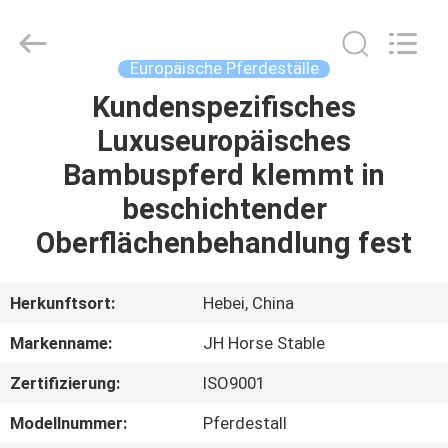
donwel
metal
products
co.,
ltd..
Europäische Pferdeställe
All
Rights
Reserved.
Kundenspezifisches
HAUS
Luxuseuropäisches
PRODUKTE
Bambuspferd klemmt in
beschichtender
ÜBER
Oberflächenbehandlung fest
UNS
Herkunftsort:
Hebei, China
FABRIK-
Markenname:
JH Horse Stable
AUSFLUG
Zertifizierung:
ISO9001
QUALITÄTSKONTROLLE
Modellnummer:
Pferdestall