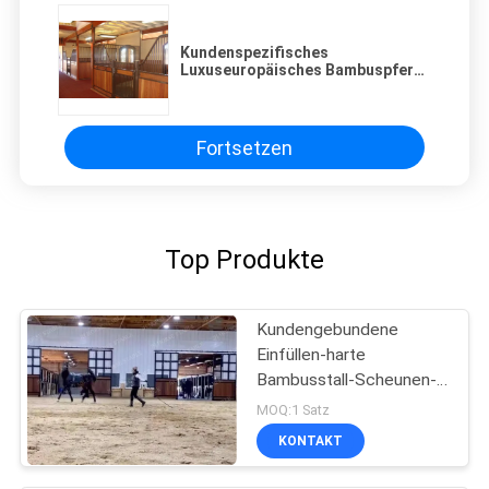
Kundenspezifisches
Luxuseuropäisches Bambuspferd
klemmt in beschichtender
Oberflächenbehandlung fest
Fortsetzen
Top Produkte
Kundengebundene
Einfüllen-harte
Bambusstall-Scheunen-
Türen mit hoher Dichte
MOQ:1 Satz
KONTAKT