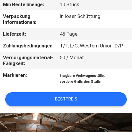
Min Bestellmenge:
10 Stück
TRETEN
Verpackung
In loser Schüttung
SIE
Informationen:
MIT
Lieferzeit:
45 Tage
UNS
Zahlungsbedingungen:
T/T, L/C, Western Union, D/P
IN
Versorgungsmaterial-
50 / Monat
VERBINDUNG
Fähigkeit:
Markieren:
,
tragbare Viehwagenställe
FORDERN
vordere Grills des Stalls
SIE
BESTPREIS
EIN
ZITAT
SITEMAP