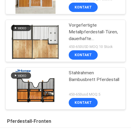
KONTAKT
Vorgefertigte
Metallpferdestall-Türen,
dauerhafte
Reiterpferdestall-Stall-
450-650USD MOQ:10 Stück
Fronten
KONTAKT
Stahlrahmen
Bambusbrett Pferdestall
450-650usd MOQ:5
KONTAKT
Pferdestall-Fronten