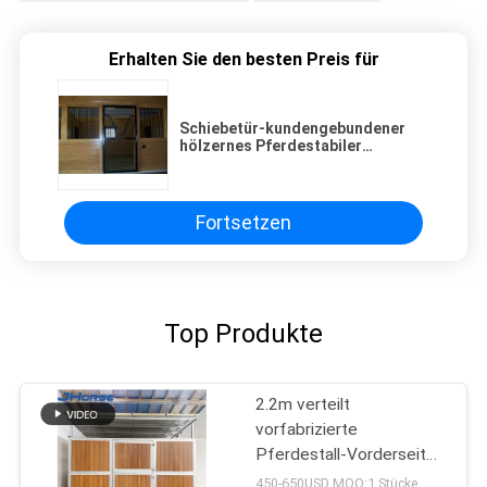
Erhalten Sie den besten Preis für
Schiebetür-kundengebundener
hölzernes Pferdestabiler
materieller Pferdebambusstall
Fortsetzen
Top Produkte
2.2m verteilt
vorfabrizierte
Pferdestall-Vorderseitee
Platte Teiler 10ft 12ft
450-650USD MOQ:1 Stücke