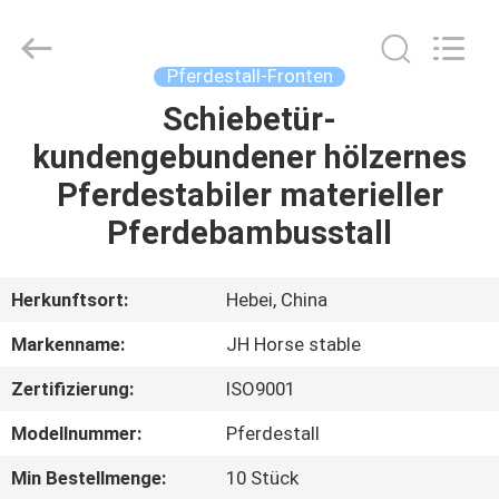
donwel
metal
products
co.,
ltd..
Pferdestall-Fronten
All
Rights
Reserved.
Schiebetür-
HAUS
kundengebundener hölzernes
PRODUKTE
Pferdestabiler materieller
Pferdebambusstall
ÜBER
UNS
Herkunftsort:
Hebei, China
Markenname:
JH Horse stable
FABRIK-
Zertifizierung:
ISO9001
AUSFLUG
Modellnummer:
Pferdestall
QUALITÄTSKONTROLLE
Min Bestellmenge:
10 Stück