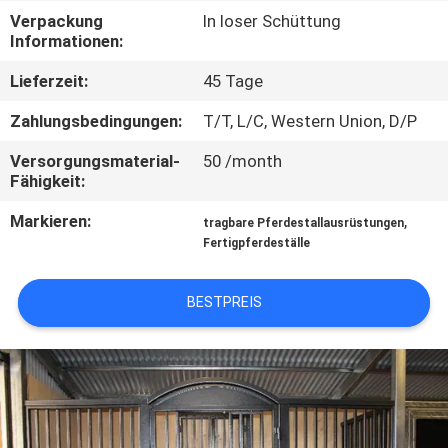
Verpackung
In loser Schüttung
TRETEN
Informationen:
SIE
Lieferzeit:
45 Tage
MIT
Zahlungsbedingungen:
T/T, L/C, Western Union, D/P
UNS
Versorgungsmaterial-
50 /month
IN
Fähigkeit:
VERBINDUNG
Markieren:
,
tragbare Pferdestallausrüstungen
Fertigpferdeställe
FORDERN
BESTPREIS
SIE
EIN
ZITAT
SITEMAP