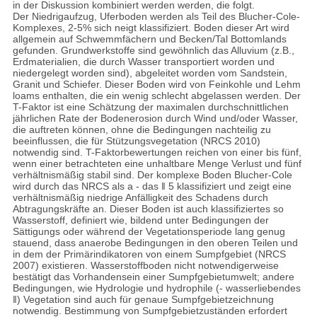
in der Diskussion kombiniert werden werden, die folgt.
Der Niedrigaufzug, Uferboden werden als Teil des Blucher-Cole-
Komplexes, 2-5% sich neigt klassifiziert. Boden dieser Art wird
allgemein auf Schwemmfächern und Becken/Tal Bottomlands
gefunden. Grundwerkstoffe sind gewöhnlich das Alluvium (z.B.,
Erdmaterialien, die durch Wasser transportiert worden und
niedergelegt worden sind), abgeleitet worden vom Sandstein,
Granit und Schiefer. Dieser Boden wird von Feinkohle und Lehm
loams enthalten, die ein wenig schlecht abgelassen werden. Der
T-Faktor ist eine Schätzung der maximalen durchschnittlichen
jährlichen Rate der Bodenerosion durch Wind und/oder Wasser,
die auftreten können, ohne die Bedingungen nachteilig zu
beeinflussen, die für Stützungsvegetation (NRCS 2010)
notwendig sind. T-Faktorbewertungen reichen von einer bis fünf,
wenn einer betrachteten eine unhaltbare Menge Verlust und fünf
verhältnismäßig stabil sind. Der komplexe Boden Blucher-Cole
wird durch das NRCS als a - das ‖ 5 klassifiziert und zeigt eine
verhältnismäßig niedrige Anfälligkeit des Schadens durch
Abtragungskräfte an. Dieser Boden ist auch klassifiziertes so
Wasserstoff, definiert wie, bildend unter Bedingungen der
Sättigungs oder während der Vegetationsperiode lang genug
stauend, dass anaerobe Bedingungen in den oberen Teilen und
in dem der Primärindikatoren von einem Sumpfgebiet (NRCS
2007) existieren. Wasserstoffboden nicht notwendigerweise
bestätigt das Vorhandensein einer Sumpfgebietumwelt; andere
Bedingungen, wie Hydrologie und hydrophile (- wasserliebendes
‖) Vegetation sind auch für genaue Sumpfgebietzeichnung
notwendig. Bestimmung von Sumpfgebietzuständen erfordert