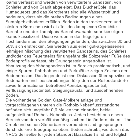
loams verfasst und werden von verwittertem Sandstein, von
Schiefer und von Granit abgeleitet. Das BlucherCole, das
Humaquepts und das Xerothents sind alle Wasserstoff und
bedeuten, dass sie die breiten Bedingungen eines
Sumpfgebietbodens erfüllen. Boden in den trockeneren und
steileren Bereichen wird als Teil des komplexen Cronkhite-
Barnabe und der Tamalpais-Barnabevariante sehr kieseligen
loams klassifiziert. Diese werden in den hügeligeren
Hochländern auf den Steigungen gefunden, die zwischen 30 und
50% sich erstrecken. Sie werden aus einer gut-abgelassenen
lehmigen Mischung des verwitterten Sandsteins, des Schiefers
und/oder des Feuersteins für ungefähr die Spitzenvier Füße des
Bodenprofils verfasst, bis Grundgestein angetroffen ist.
Abnutzung des Abhangbodens ist im Bereich problematisch, und
einige Spuren, Fahrbahnen und Parkplätze zeigen Zeichen der
Bodenerosion. Das folgende ist eine Diskussion über spezifische
Bodenarten und -beschreibungen für jeden der Reiterstandorte
sowie Informationen betreffend Abnutzungspotential,
Verflüssigungspotential, Steigungsausfall und ausdehnenden
Boden.
Die vorhandene Golden Gate-Molkereianlage und
vorgeschlagenen unteren die Rotholz-Nebenflussstandorte
befinden sich ungefähr 0,6 Meilen von einander, beide
aufgestellt auf Rotholz-Nebenfluss. Jedes besteht aus einem
Bereich von den verhältnismäßig flachen Tiefländern, die mit The
Creek und seinen Steuerbaren verbunden sind, gesprungen
durch steilere Topographie oben. Boden schreibt, wie durch das
NRCS der selbe für jeden Standort klassifiziert sind und folglich