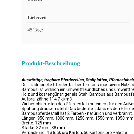
Lieferzeit
45 Tage
Produkt-Beschreibung
Auswärtige, tragbare Pferdezellen, Stallplatten, Pferdestabel
Der traditionelle Pferdestall besteht aus massivem Holz 
Bambus ist wirklich ein umweltfreundliches und umweltfreu
Holz und kostengünstiger als Stahl.Bambus aus Bambusfas
Aufprallzähne 114,7 kj/m3.
Wir beschichteten das Pferdestall mit einem für den Auße
Spaltung draußen steht.Das bedeutet, dass es den Pferden
Bambuspferdestall hat 2 Farben - natürlich und verbrannt.
Längen: 950 mm, 1000 mm, 1250 mm, 1550 mm, 1850 mm
Breite: 125 mm
Stärke: 32 mm, 38 mm
Verpackung: 4 Stück pro Karton, 56 Kartons pro Palette