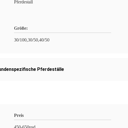
Pferdestall
Größe:
30/100,30/50,40/50
undenspezifische Pferdeställe
Preis
450-650usd