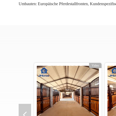
Umbauten:
Europäische Pferdestallfronten
,
Kundenspezifisc
Video
Video