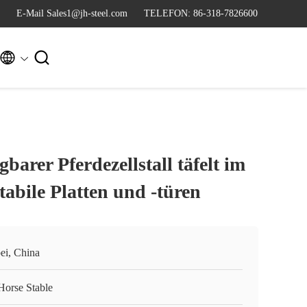
E-Mail Sales1@jh-steel.com
TELEFON: 86-318-7826600


barer Pferdezellstall täfelt im
tabile Platten und -türen
ei, China
Horse Stable