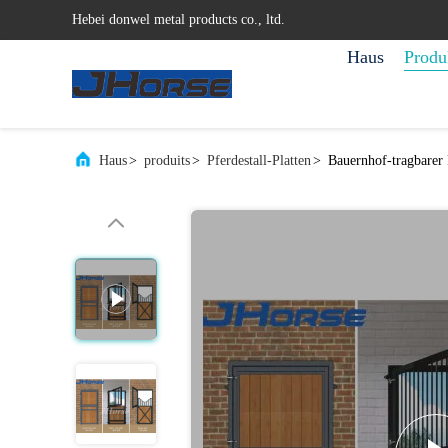
Hebei donwel metal products co., ltd.
Haus
Produ
Haus
>
produits
>
Pferdestall-Platten
>
Bauernhof-tragbarer P