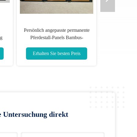
ches Pferdesystem Stall
Längen 10 Fuß Pferdestall-Panels
efüllt, maßgeschneiderte
Schwerlast-Innenraum
e Pferdeausrüstung
lten Sie besten Preis
Erhalten Sie besten Preis
e Untersuchung direkt