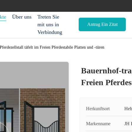
kte
Über uns
Treten Sie
mit uns in
Antrag Ein Zitat
Verbindung
ferdezellstall täfelt im Freien Pferdestabile Platten und -türen
Bauernhof-trag
Freien Pferdes
Herkunftsort
Heb
Markenname
JH 