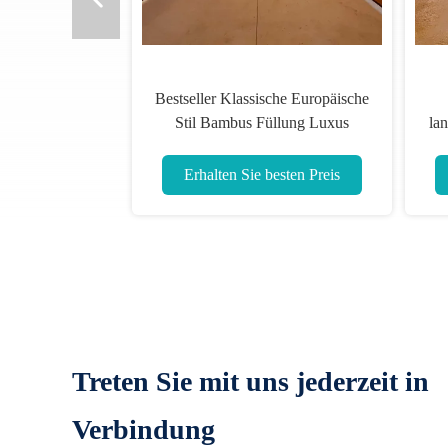
rik-Großhandel
Persönlich angepasste permanente
mbus-Holzfüllung
Pferdestall-Panels Bambus-
tallpaneele Boxen
Füllmaterial einfach
zusammengesetzt tragbar
Sie besten Preis
Erhalten Sie besten Preis
Treten Sie mit uns jederzeit in
Verbindung