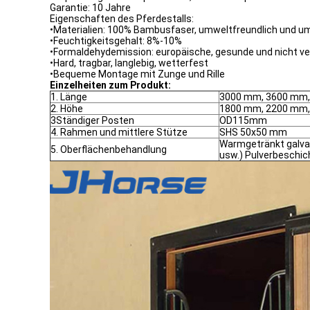
Garantie: 10 Jahre
Eigenschaften des Pferdestalls:
•Materialien: 100% Bambusfaser, umweltfreundlich und u
•Feuchtigkeitsgehalt: 8%-10%
•Formaldehydemission: europäische, gesunde und nicht 
•Hard, tragbar, langlebig, wetterfest
•Bequeme Montage mit Zunge und Rille
Einzelheiten zum Produkt:
1. Länge
3000 mm, 3600 mm,
2. Höhe
1800 mm, 2200 mm
3Ständiger Posten
OD115mm
4. Rahmen und mittlere Stütze
SHS 50x50 mm
Warmgetränkt galvan
5. Oberflächenbehandlung
usw.) Pulverbeschi