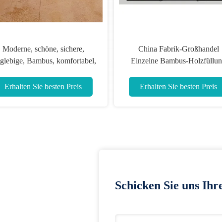
10ft 12ft tragbare Pferdestalle
Europäis
Panels Stahl temporäre angepasste
Bambus g
wirtschaftliche Aluminium
Größ
Erhalten Sie besten Preis
Erha
Schicken Sie uns Ihr