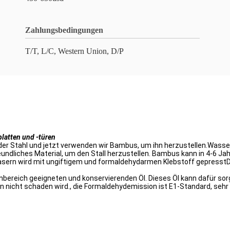
Zahlungsbedingungen
T/T, L/C, Western Union, D/P
platten und -türen
oder Stahl und jetzt verwenden wir Bambus, um ihn herzustellen.Wasse
ndliches Material, um den Stall herzustellen. Bambus kann in 4-6 Jahr
ern wird mit ungiftigem und formaldehydarmen Klebstoff gepresstDie
nbereich geeigneten und konservierenden Öl. Dieses Öl kann dafür so
 nicht schaden wird., die Formaldehydemission ist E1-Standard, sehr 