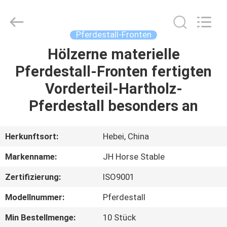
donwel
metal
products
co.,
ltd..
Pferdestall-Fronten
All
Rights
Reserved.
Hölzerne materielle
HAUS
Pferdestall-Fronten fertigten
PRODUKTE
Vorderteil-Hartholz-
Pferdestall besonders an
ÜBER
UNS
Herkunftsort:
Hebei, China
Markenname:
JH Horse Stable
FABRIK-
Zertifizierung:
ISO9001
AUSFLUG
Modellnummer:
Pferdestall
QUALITÄTSKONTROLLE
Min Bestellmenge:
10 Stück