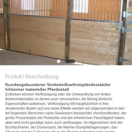
DATENSCHUTZRICHTLINIE
Produkt-Beschreibung
Kundengebundener Vorderteilhartholzpferdestabiler
hölzerner materieller Pferdestall
Erdbeben können Verflüssigung oder die Umwandlung von festen
Bodenmaterialien zu denen auch verursachen, die flüssig ähnliche
Eigenschaften aufweisen. Verflüssigung tritt hauptsächlich in fine
strukturierter Boden auf und seine Effekte werden am allgemeinsten in den
tief liegenden Bereichen nahe Gewässern beobachtet. Hochlandboden, der
große Prozentsätze der Feinkohle und der erheblichen Feuchtigkeit haben,
aber wird nicht gesättigt, kann auch verflüssigen. Im Allgemeinen sind der
Buchtschlamm, der Dünensand, die Marine-/Sumpfablagerungen, das