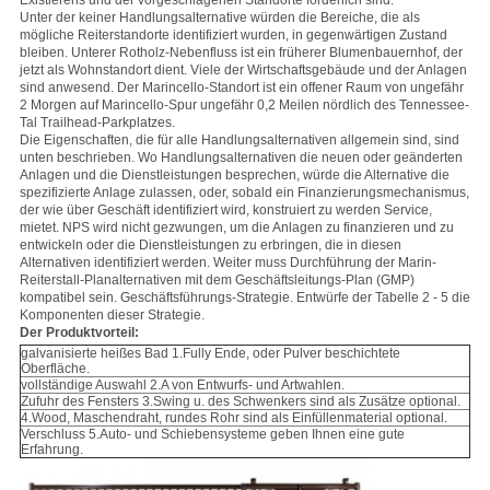
Existierens und der vorgeschlagenen Standorte förderlich sind.
Unter der keiner Handlungsalternative würden die Bereiche, die als
mögliche Reiterstandorte identifiziert wurden, in gegenwärtigen Zustand
bleiben. Unterer Rotholz-Nebenfluss ist ein früherer Blumenbauernhof, der
jetzt als Wohnstandort dient. Viele der Wirtschaftsgebäude und der Anlagen
sind anwesend. Der Marincello-Standort ist ein offener Raum von ungefähr
2 Morgen auf Marincello-Spur ungefähr 0,2 Meilen nördlich des Tennessee-
Tal Trailhead-Parkplatzes.
Die Eigenschaften, die für alle Handlungsalternativen allgemein sind, sind
unten beschrieben. Wo Handlungsalternativen die neuen oder geänderten
Anlagen und die Dienstleistungen besprechen, würde die Alternative die
spezifizierte Anlage zulassen, oder, sobald ein Finanzierungsmechanismus,
der wie über Geschäft identifiziert wird, konstruiert zu werden Service,
mietet. NPS wird nicht gezwungen, um die Anlagen zu finanzieren und zu
entwickeln oder die Dienstleistungen zu erbringen, die in diesen
Alternativen identifiziert werden. Weiter muss Durchführung der Marin-
Reiterstall-Planalternativen mit dem Geschäftsleitungs-Plan (GMP)
kompatibel sein. Geschäftsführungs-Strategie. Entwürfe der Tabelle 2 - 5 die
Komponenten dieser Strategie.
Der Produktvorteil:
galvanisierte heißes Bad 1.Fully Ende, oder Pulver beschichtete
Oberfläche.
vollständige Auswahl 2.A von Entwurfs- und Artwahlen.
Zufuhr des Fensters 3.Swing u. des Schwenkers sind als Zusätze optional.
4.Wood, Maschendraht, rundes Rohr sind als Einfüllenmaterial optional.
Verschluss 5.Auto- und Schiebensysteme geben Ihnen eine gute
Erfahrung.