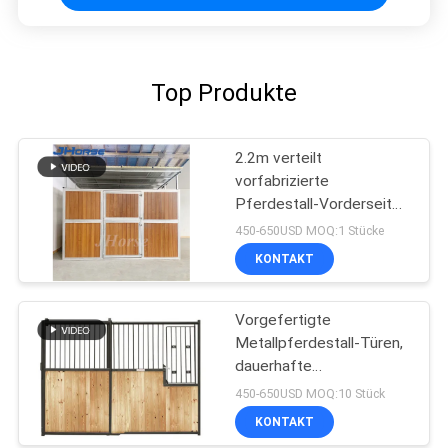
Top Produkte
2.2m verteilt
vorfabrizierte
Pferdestall-Vorderseitee
Platte Teiler 10ft 12ft
450-650USD MOQ:1 Stücke
KONTAKT
Vorgefertigte
Metallpferdestall-Türen,
dauerhafte
Reiterpferdestall-Stall-
450-650USD MOQ:10 Stück
Fronten
KONTAKT