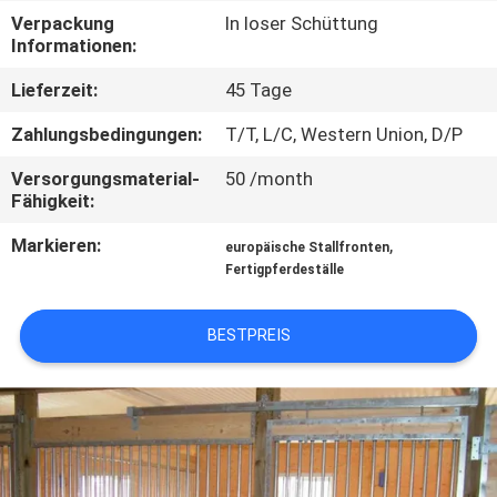
Verpackung
In loser Schüttung
TRETEN
Informationen:
SIE
Lieferzeit:
45 Tage
MIT
Zahlungsbedingungen:
T/T, L/C, Western Union, D/P
UNS
Versorgungsmaterial-
50 /month
IN
Fähigkeit:
VERBINDUNG
Markieren:
,
europäische Stallfronten
Fertigpferdeställe
FORDERN
BESTPREIS
SIE
EIN
ZITAT
SITEMAP