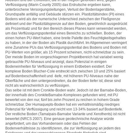
Alluvium und der Colluvium, die in der Region gefunden wird, gegen
Verflüssigung (Marin County 2005) das Erdrutsche ergeben kann,
unterbrochene Versorgungsleitungen, Verlust der Bodenlagerstärke,
Grundspalte anfällig und Gebäude stürzen ein. Plastizitätsindex (PI) eines
Bodens wird als der numerische Unterschied zwischen der Fließgrenze
definiert und der Plastizitätsgrenze auf den Boden, gewöhnlich ausgedrückt
als Prozentsatz und für den Bereich dieses Planes kann verwendet werden,
um das Verflüssigungspotential eines Bereichs zu schließen. Boden, der
einen hohen PU-Wert haben, eine breite Palette des Feuchtigkeitsgehaltes
zu haben, in der der Boden als Plastik durchführt. Im Allgemeinen verringert
eine Zunahme PUs das Verflüssigungspotential des Bodens und Boden mit
PU-Werten von größer, als 15 Prozent scheinen, nicht-schmelzbar zu sein.
Der meiste Boden im vorgeschlagenen Projektbereich hat variabel wenig
gebrauchte PU-Niveaus und anzeigt, dass Potenzial in einigen
Bodeneinheiten für Verflüssigung in einem Erdbeben existiert. Der
komplexe Boden Blucher-Cole erstreckt sich zwischen 10 und 25% basiert
auf Bodenbeschaffenheit und -tiefe, mit höheren PU-Niveaus nahe der
Oberfläche und den untergeordneten, da der Boden tiefer ist; diese sind
nicht als wahrscheinlich zu verflüssigen.
Das selbe ist mit dem Cronkite-Boden wahr. Jedoch ist der Barnabe-Boden,
der innerhalb des CronkiteBarnabe-Komplexes gefunden wird, mit PU
bewertet von den nur, fünf bis zehn Prozent zu reichen in hohem Grade
schmelzbar. Der Humaquepts-Boden hat ein verhältnismäßig niedriges
Potenzial für Verflüssigung und reicht von 13-34% basiert auf Bodentiefe.
Der restliche Boden (Tamalpais-Barnabe Variante und Xerothents) ist nicht
bewertet (NRCS 2007). Eine genaue geotechnische Analyse würde
angefordert, um das Vorhandensein oder das Fehlen der
Bodenverhältnisse zu identifizieren, die zur Verflüssigung an jedem des