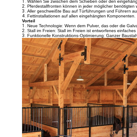
1 .
Wählen Sie zwischen dem Schieben oder den eingehängten 
2 .
Pferdestallfronten können in jeder möglicher benötigte
3 .
Aller geschweißte Bau auf Türführungen und Führern au
4 .
Fettinstallationen auf allen eingehängten Komponenten.
Vorteil
1 .
Neue Technologie: Wenn dem Pulver, das oder die Galva
2 .
Stall im Freien: Stall im Freien ist entworfenes einfac
3 .
Funktionelle Konstruktions-Optimierung: Ganzer Bausta