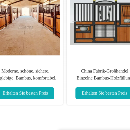
China Fabrik-Großhandel
Persönlich angepasste pe
Einzelne Bambus-Holzfüllung
Pferdestall-Panels Ba
Pferdebox Stallpaneele Boxen
Füllmaterial einfa
zusammengesetzt tra
Erhalten Sie besten Preis
Erhalten Sie besten P