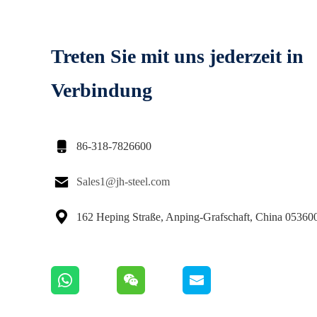
Treten Sie mit uns jederzeit in
Verbindung

86-318-7826600

Sales1@jh-steel.com

162 Heping Straße, Anping-Grafschaft, China 05360