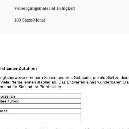
Versorgungsmaterial-Fähigkeit
100 Sätze/Monat
 mit Eimer-Zufuhren
 möglicherweise erneuern Sie ein anderes Gebäude, um als Stall zu dien
 Viele Pferde lehnen stabled ab. Das Entwerfen eines wunderbaren Stall
 und für Sie und Ihr Pferd sicher.
porzellan
 steel+wood
ness