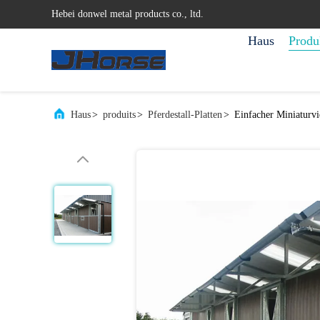
Hebei donwel metal products co., ltd.
Haus
Produ
Haus
>
produits
>
Pferdestall-Platten
>
Einfacher Miniaturv