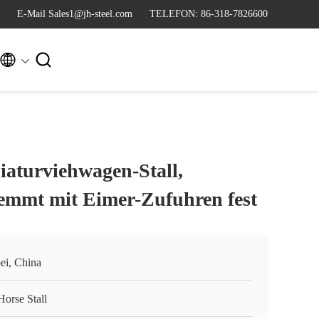
E-Mail Sales1@jh-steel.com
TELEFON: 86-318-7826600


iaturviehwagen-Stall,
lemmt mit Eimer-Zufuhren fest
ei, China
Horse Stall