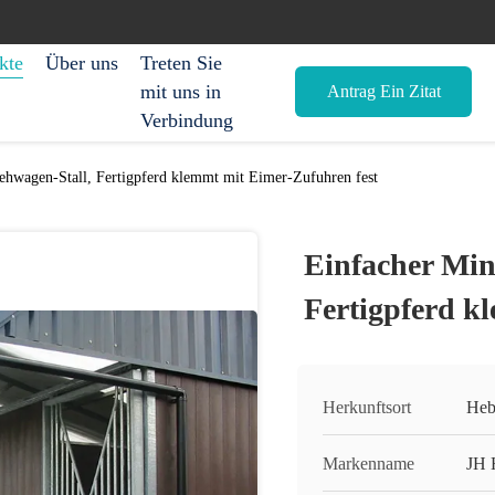
kte
Über uns
Treten Sie
mit uns in
Antrag Ein Zitat
Verbindung
iehwagen-Stall, Fertigpferd klemmt mit Eimer-Zufuhren fest
Einfacher Min
Fertigpferd k
Herkunftsort
Heb
Markenname
JH 