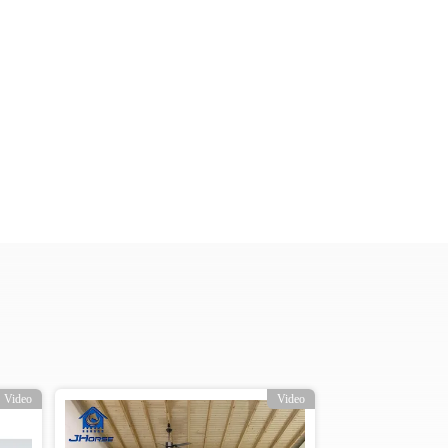
Video
Video