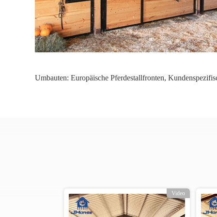
Umbauten:
Europäische Pferdestallfronten
,
Kundenspezifisc
Video
Video