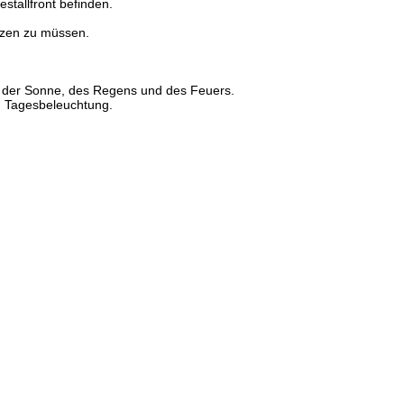
stallfront befinden.
tzen zu müssen.
and der Sonne, des Regens und des Feuers.
d Tagesbeleuchtung.