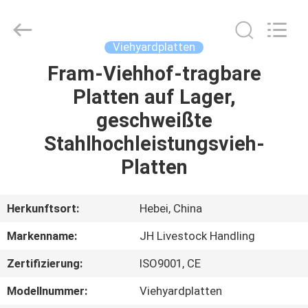
donwel
metal
products
co.,
ltd..
Viehyardplatten
All
Rights
Reserved.
Fram-Viehhof-tragbare
HAUS
Platten auf Lager,
PRODUKTE
geschweißte
Stahlhochleistungsvieh-
ÜBER
Platten
UNS
Herkunftsort:
Hebei, China
FABRIK-
Markenname:
JH Livestock Handling
AUSFLUG
Zertifizierung:
ISO9001, CE
QUALITÄTSKONTROLLE
Modellnummer:
Viehyardplatten