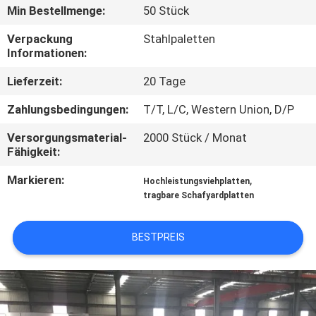
Min Bestellmenge:
50 Stück
TRETEN
Verpackung
Stahlpaletten
SIE
Informationen:
MIT
Lieferzeit:
20 Tage
UNS
Zahlungsbedingungen:
T/T, L/C, Western Union, D/P
IN
Versorgungsmaterial-
2000 Stück / Monat
VERBINDUNG
Fähigkeit:
Markieren:
,
Hochleistungsviehplatten
FORDERN
tragbare Schafyardplatten
SIE
BESTPREIS
EIN
ZITAT
SITEMAP