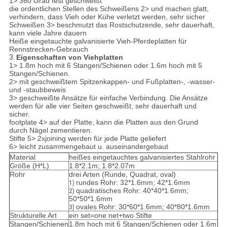
1> 360 Grad fest geschweißt
die ordentlichen Stellen des Schweißens 2> und machen glatt,
verhindern, dass Vieh oder Kühe verletzt werden, sehr sicher
Schweißen 3> beschmutzt das Rostschutzende, sehr dauerhaft,
kann viele Jahre dauern
Heiße eingetauchte galvanisierte Vieh-Pferdeplatten für
Rennstrecken-Gebrauch
3.
Eigenschaften von Viehplatten
1> 1.8m hoch mit 6 Stangen/Schienen oder 1.6m hoch mit 5
Stangen/Schienen.
2> mit geschweißtem Spitzenkappen- und Fußplatten-, -wasser-
und -staubbeweis
3> geschweißte Ansätze für einfache Verbindung. Die Ansätze
werden für alle vier Seiten geschweißt, sehr dauerhaft und
sicher.
footplate 4> auf der Platte, kann die Platten aus den Grund
durch Nägel zementieren.
Stifte 5> 2xjoining werden für jede Platte geliefert
6> leicht zusammengebaut u. auseinandergebaut
Material
heißes eingetauchtes galvanisiertes Stahlrohr
Größe (H*L)
1.8*2.1m; 1.8*2.07m
Rohr
drei Arten (Runde, Quadrat, oval)
rundes Rohr: 32*1.6mm; 42*1.6mm
1)
quadratisches Rohr: 40*40*1.6mm;
2)
50*50*1.6mm
ovales Rohr: 30*60*1.6mm; 40*80*1.6mm
3)
Strukturelle Art
ein set=one net+two Stifte
Stangen/Schienen
1.8m hoch mit 6 Stangen/Schienen oder 1.6m