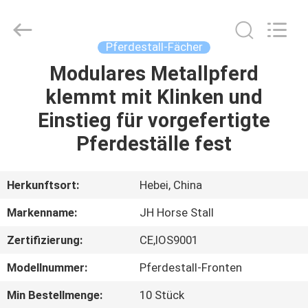
donwel
metal
products
co.,
ltd..
Pferdestall-Fächer
All
Rights
Reserved.
Modulares Metallpferd
HAUS
klemmt mit Klinken und
PRODUKTE
Einstieg für vorgefertigte
Pferdeställe fest
ÜBER
UNS
Herkunftsort:
Hebei, China
Markenname:
JH Horse Stall
FABRIK-
Zertifizierung:
CE,IOS9001
AUSFLUG
Modellnummer:
Pferdestall-Fronten
QUALITÄTSKONTROLLE
Min Bestellmenge:
10 Stück