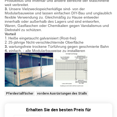
Produktfluß und Inventar und andere Bereiche der Maschinerie
weit verbreitet.
3.
Unsere Vielzweckspeicherkäfige sind- von der
Modularbauweise und lassen einfachen DIY-Bau und unglaublich
flexible Verwendung zu. Gleichmäßig zu Hause entweder
innerhalb oder außerhalb des Lagers und sind entworfen,
Waren, Gasflaschen oder Chemikalien gegen Vandalismus und
Diebstahl zu schützen.
Vorteil
1.
Heiße eingetaucht galvanisiert (Rost-frei)
2.
25-jährige Nicht-verschlechternde Oberfläche
3.
wartungsfreie trockene Türführung gegen geschmierte Bahn
4.
einfach, - alle Modularbauweise zu installieren
Pferdestallfächer
vordere Ausrüstungen des Stalls
Erhalten Sie den besten Preis für