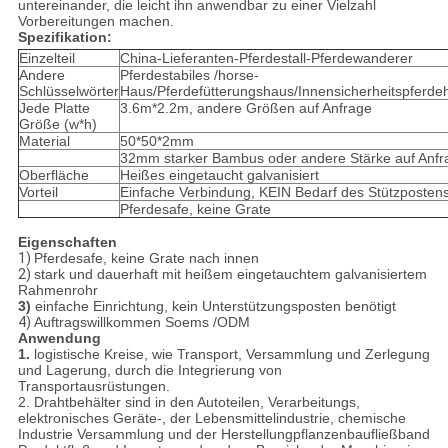
untereinander, die leicht ihn anwendbar zu einer Vielzahl
Vorbereitungen machen.
Spezifikation:
Einzelteil
China-Lieferanten-Pferdestall-Pferdewanderer
Andere
Pferdestabiles /horse-
Schlüsselwörter
Haus/Pferdefütterungshaus/Innensicherheitspferde
Jede Platte
3.6m*2.2m, andere Größen auf Anfrage
Größe (w*h)
Material
50*50*2mm
32mm starker Bambus oder andere Stärke auf Anfr
Oberfläche
Heißes eingetaucht galvanisiert
Vorteil
Einfache Verbindung, KEIN Bedarf des Stützposten
Pferdesafe, keine Grate
Eigenschaften
1)
Pferdesafe, keine Grate nach innen
2)
stark und dauerhaft mit heißem eingetauchtem galvanisiertem
Rahmenrohr
3)
einfache Einrichtung, kein Unterstützungsposten benötigt
4)
Auftragswillkommen Soems /ODM
Anwendung
1.
logistische Kreise, wie Transport, Versammlung und Zerlegung
und Lagerung, durch die Integrierung von
Transportausrüstungen.
2. Drahtbehälter sind in den Autoteilen, Verarbeitungs,
elektronisches Geräte-, der Lebensmittelindustrie, chemische
Industrie Versammlung und der Herstellungpflanzenbaufließband