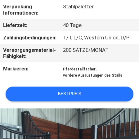
Verpackung
Stahlpaletten
TRETEN
Informationen:
SIE
Lieferzeit:
40 Tage
MIT
Zahlungsbedingungen:
T/T, L/C, Western Union, D/P
UNS
Versorgungsmaterial-
200 SÄTZE/MONAT
IN
Fähigkeit:
VERBINDUNG
Markieren:
,
Pferdestallfächer
vordere Ausrüstungen des Stalls
FORDERN
BESTPREIS
SIE
EIN
ZITAT
SITEMAP