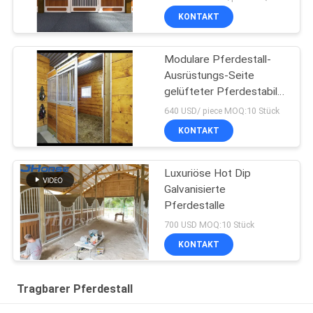
KONTAKT
Modulare Pferdestall-
Ausrüstungs-Seite
gelüfteter Pferdestabiler
Kasten mit langlebiger
640 USD/ piece MOQ:10 Stück
Schiebetür
KONTAKT
Luxuriöse Hot Dip
Galvanisierte
Pferdestalle
700 USD MOQ:10 Stück
KONTAKT
Tragbarer Pferdestall