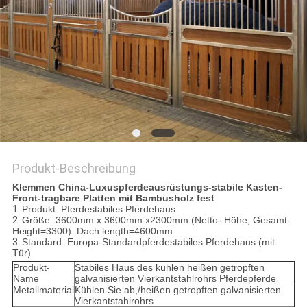
DATENSCHUTZRICHTLINIE
Produkt-Beschreibung
Klemmen China-Luxuspferdeausrüstungs-stabile Kasten-
Front-tragbare Platten mit Bambusholz fest
1.
Produkt: Pferdestabiles Pferdehaus
2.
Größe: 3600mm x 3600mm x2300mm (Netto- Höhe, Gesamt-
Height=3300). Dach length=4600mm
3.
Standard: Europa-Standardpferdestabiles Pferdehaus (mit
Tür)
Produkt-
Stabiles Haus des kühlen heißen getropften
Name
galvanisierten Vierkantstahlrohrs Pferdepferde
Metallmaterial
Kühlen Sie ab,/heißen getropften galvanisierten
Vierkantstahlrohrs