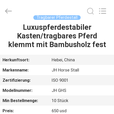
donwel
metal
products
co.,
ltd..
Tragbarer Pferdestall
All
Rights
Reserved.
Luxuspferdestabiler
HAUS
Kasten/tragbares Pferd
PRODUKTE
klemmt mit Bambusholz fest
ÜBER
Herkunftsort:
Hebei, China
UNS
Markenname:
JH Horse Stall
Zertifizierung:
ISO 9001
FABRIK-
Modellnummer:
JH GHS
AUSFLUG
Min Bestellmenge:
10 Stück
QUALITÄTSKONTROLLE
Preis:
650 usd