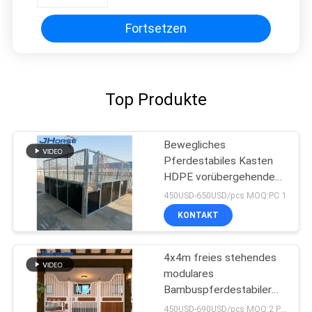
Fortsetzen
Top Produkte
Bewegliches
Pferdestabiles Kasten
HDPE vorübergehendes
Plastikeinfaches, mit
450USD-650USD/pcs MOQ:PC 1
Dach zu installieren
KONTAKT
4x4m freies stehendes
modulares
Bambuspferdestabiler
Kasten fabrizierte vor
450USD-690USD/pcs MOQ:2 PCS