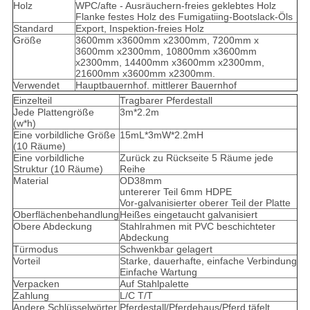
Holz
WPC/afte - Ausräuchern-freies geklebtes Holz
Flanke festes Holz des Fumigatiing-Bootslack-Öls
Standard
Export, Inspektion-freies Holz
Größe
3600mm x3600mm x2300mm, 7200mm x
3600mm x2300mm, 10800mm x3600mm
x2300mm, 14400mm x3600mm x2300mm,
21600mm x3600mm x2300mm.
Verwendet
Hauptbauernhof. mittlerer Bauernhof
Einzelteil
Tragbarer Pferdestall
Jede Plattengröße
3m*2.2m
(w*h)
Eine vorbildliche Größe
15mL*3mW*2.2mH
(10 Räume)
Eine vorbildliche
Zurück zu Rückseite 5 Räume jede
Struktur (10 Räume)
Reihe
Material
OD38mm
untererer Teil 6mm HDPE
Vor-galvanisierter oberer Teil der Platte
Oberflächenbehandlung
Heißes eingetaucht galvanisiert
Obere Abdeckung
Stahlrahmen mit PVC beschichteter
Abdeckung
Türmodus
Schwenkbar gelagert
Vorteil
Starke, dauerhafte, einfache Verbindung
Einfache Wartung
Verpacken
Auf Stahlpalette
Zahlung
L/C T/T
Andere Schlüsselwörter
Pferdestall/Pferdehaus/Pferd täfelt