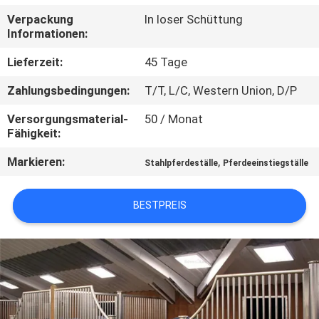
Verpackung
In loser Schüttung
TRETEN
Informationen:
SIE
Lieferzeit:
45 Tage
MIT
Zahlungsbedingungen:
T/T, L/C, Western Union, D/P
UNS
Versorgungsmaterial-
50 / Monat
IN
Fähigkeit:
VERBINDUNG
Markieren:
,
Stahlpferdeställe
Pferdeeinstiegställe
FORDERN
BESTPREIS
SIE
EIN
ZITAT
SITEMAP