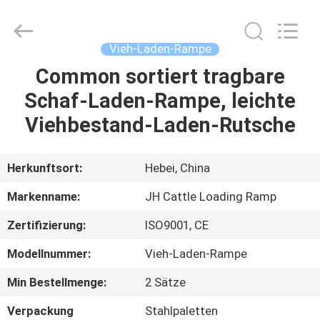
donwel
metal
products
co.,
ltd..
Vieh-Laden-Rampe
All
Rights
Reserved.
Common sortiert tragbare
HAUS
Schaf-Laden-Rampe, leichte
PRODUKTE
Viehbestand-Laden-Rutsche
ÜBER
Herkunftsort:
Hebei, China
UNS
Markenname:
JH Cattle Loading Ramp
Zertifizierung:
ISO9001, CE
FABRIK-
Modellnummer:
Vieh-Laden-Rampe
AUSFLUG
Min Bestellmenge:
2 Sätze
QUALITÄTSKONTROLLE
Verpackung
Stahlpaletten