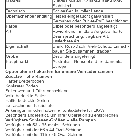
Material
Rundes ovales /Square-Eisen-Rohr-
Stahlblech
Technisch
Schweißen in voller Länge
Oberflächenbehandlung
Heißes eingetaucht galvanisiert
Gemaltes oder Pulver-PVC beschichtet
Farbe
Silber oder besonders angefertigt
Art
Revierdienst, mittlere Aufgabe, harte
Beanspruchung, tragbare Art,
justierbare Art
Eigenschaft
Stark, Rost-Dach, Vieh-Schutz, Einfach-
bauen Sie zusammen, tragbar
Größe
Besonders angefertigt
Hauptmarkt
Australien, Neuseeland, Südamerika,
Europa.
Optionaler Extrakosten für unsere Viehladenrampen
Zusätze – alle Rampen
Harter Bretterboden
Konkreter Boden
Seitenweg und Führungsschiene
Volle bedeckte Seiten
Hälfte bedeckte Seiten
Extraschienen für Schafe
Ankerngummi oder hölzerne Kontaktstelle für LKWs
Besonders angefertigt, um Ihrer Operation zu entsprechen
Verfügbare Schienen-Größen – alle Rampen
Verfügbar mit 53 x 35 ovalen Schienen
Verfügbar mit der 66 x 44 Oval-Schiene
Verfügbar mit der 115 x 45 Oval-Schiene