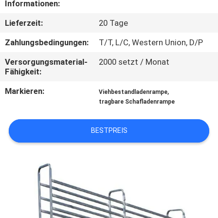
Informationen:
TRETEN
Lieferzeit:
20 Tage
SIE
Zahlungsbedingungen:
T/T, L/C, Western Union, D/P
MIT
Versorgungsmaterial-
2000 setzt / Monat
UNS
Fähigkeit:
IN
Markieren:
,
Viehbestandladenrampe
VERBINDUNG
tragbare Schafladenrampe
BESTPREIS
FORDERN
SIE
EIN
ZITAT
SITEMAP