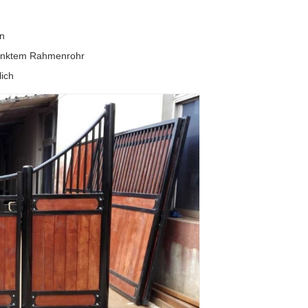
en
rzinktem Rahmenrohr
lich