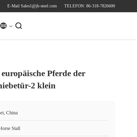
E-Mail Sales1@jh-steel.com
TELEFON: 86-318-7826600


 europäische Pferde der
hiebetür-2 klein
ei, China
Horse Stall