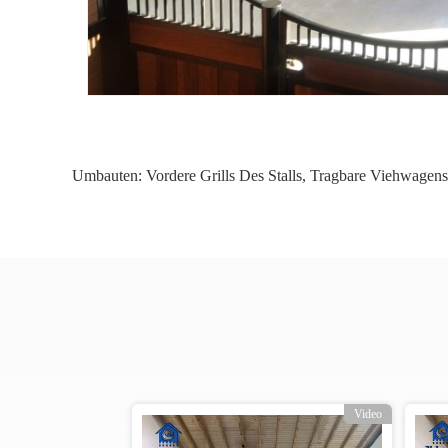
Umbauten:
Vordere Grills Des Stalls
,
Tragbare Viehwagenst
ideo