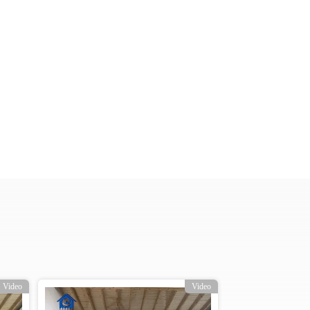
Video
Video