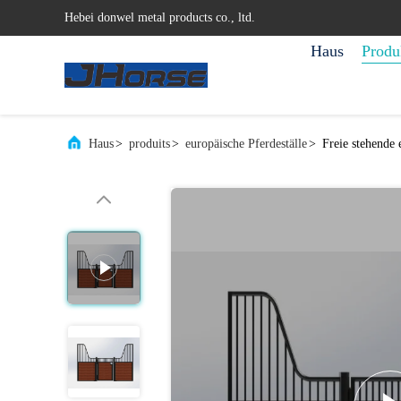
Hebei donwel metal products co., ltd.
Haus
Produ
Haus
>
produits
>
europäische Pferdeställe
>
Freie stehende 