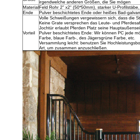
irgendwelche anderen Größen, die Sie mögen
Material
Feld Rohr 2" x2“ (50*50mm), starker U-Profilstäb
Ende
Pulver beschichtetes Ende oder heißes Bad-galvan
Volle Schweißungen vergewissern sich, dass die Stä
Keine Grate versprechen das Leute- und Pferdesaf
Jochtür erlaubt Pferden Platz seine Hauptaußensei
Vorteil
Pulver beschichtetes Ende: Wir können PC jede mö
Farbe, blaue Farb-, des Jägersgrüne Farbe, etc.
Versammlung leicht: benutzen Sie Hochleistungsbo
Art, um zusammen anzuschließen.