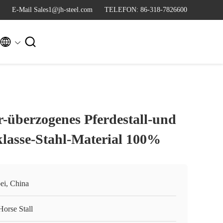
E-Mail Sales1@jh-steel.com
TELEFON: 86-318-7826600


-überzogenes Pferdestall-und
klasse-Stahl-Material 100%
ei, China
Horse Stall