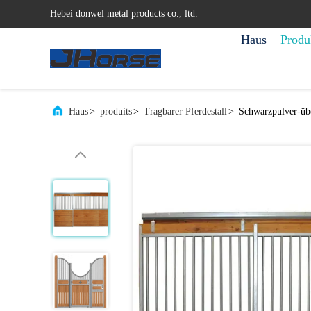
Hebei donwel metal products co., ltd.
Haus
Produ
Haus
>
produits
>
Tragbarer Pferdestall
>
Schwarzpulver-übe