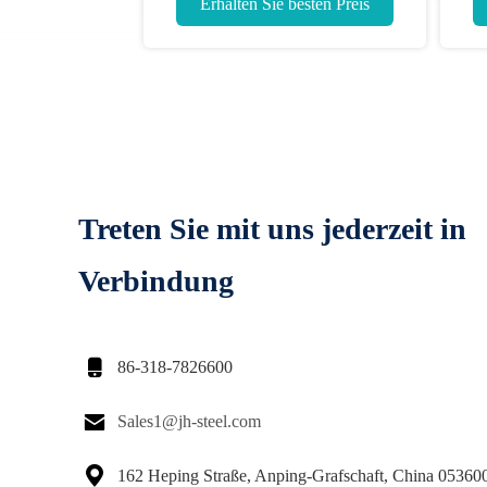
Erhalten Sie besten Preis
Er
Kunststoffholz Füllmaterial
Treten Sie mit uns jederzeit in
Verbindung

86-318-7826600

Sales1@jh-steel.com

162 Heping Straße, Anping-Grafschaft, China 05360