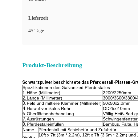
Lieferzeit
45 Tage
Produkt-Beschreibung
Schwarzpulver beschichtete das Pferdestall-Platten-Grü
Spezifikationen des Galvanized Pferdestalles
1.
Höhe (Millimeter)
2200/2250mm
2.
Länge (Millimeter)
3000/3600/3800
3.
Feld und mittlere Klammer (Millimeter)
50x50x2.0mm
4.
Herauf vertikales Rohr
OD25x2.0mm
6.
Oberflächenbehandlung
Völlig Heiß-Bad ga
7.
Ausrüstungen
Schwingenfenster;
8.
Pferdestalleinfüllen
Bambus, Falte, Ha
Name
Pferdestall mit Schiebetür und Zufuhrtür
10ft x 7ft (3m * 2.2m), 12ft x 7ft (3.6m * 2.2m) und 
Größe