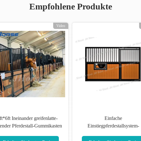
Empfohlene Produkte
Video
Vid
res, festes Pferd, stabiles,
Einfache Installation Tutorial
nglebiges Bauwerk für
Hohe Haltbarkeit Tragbare Pferde
Reiterbedarf
stabil Moderne oder individuell