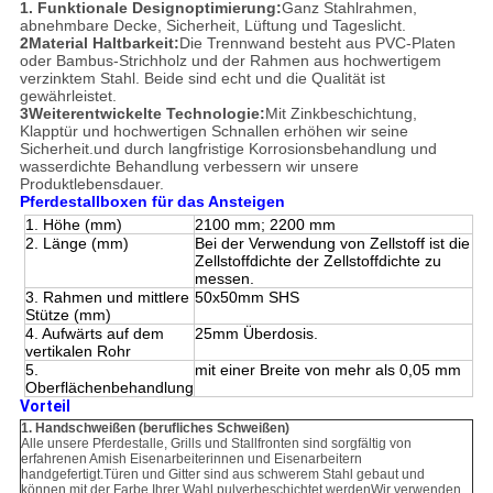
1. Funktionale Designoptimierung:
Ganz Stahlrahmen,
abnehmbare Decke, Sicherheit, Lüftung und Tageslicht.
2Material Haltbarkeit:
Die Trennwand besteht aus PVC-Platen
oder Bambus-Strichholz und der Rahmen aus hochwertigem
verzinktem Stahl. Beide sind echt und die Qualität ist
gewährleistet.
3Weiterentwickelte Technologie:
Mit Zinkbeschichtung,
Klapptür und hochwertigen Schnallen erhöhen wir seine
Sicherheit.und durch langfristige Korrosionsbehandlung und
wasserdichte Behandlung verbessern wir unsere
Produktlebensdauer.
Pferdestallboxen für das Ansteigen
1. Höhe (mm)
2100 mm; 2200 mm
2. Länge (mm)
Bei der Verwendung von Zellstoff ist die
Zellstoffdichte der Zellstoffdichte zu
messen.
3. Rahmen und mittlere
50x50mm SHS
Stütze (mm)
4. Aufwärts auf dem
25mm Überdosis.
vertikalen Rohr
5.
mit einer Breite von mehr als 0,05 mm
Oberflächenbehandlung
Vorteil
1. Handschweißen (berufliches Schweißen)
Alle unsere Pferdestalle, Grills und Stallfronten sind sorgfältig von
erfahrenen Amish Eisenarbeiterinnen und Eisenarbeitern
handgefertigt.Türen und Gitter sind aus schwerem Stahl gebaut und
können mit der Farbe Ihrer Wahl pulverbeschichtet werdenWir verwenden