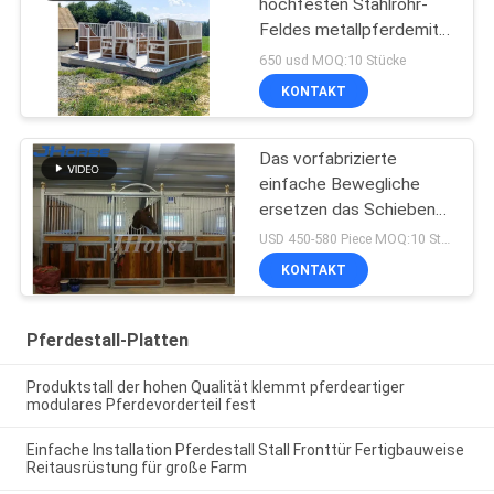
hochfesten Stahlrohr-
Feldes metallpferdemit
dem Dach langlebig
650 usd MOQ:10 Stücke
KONTAKT
Das vorfabrizierte
einfache Bewegliche
ersetzen das Schieben
des europäischen
USD 450-580 Piece MOQ:10 Stück
Pferds, das Stall Platten
KONTAKT
konfrontiert
Pferdestall-Platten
Produktstall der hohen Qualität klemmt pferdeartiger
modulares Pferdevorderteil fest
Einfache Installation Pferdestall Stall Fronttür Fertigbauweise
Reitausrüstung für große Farm