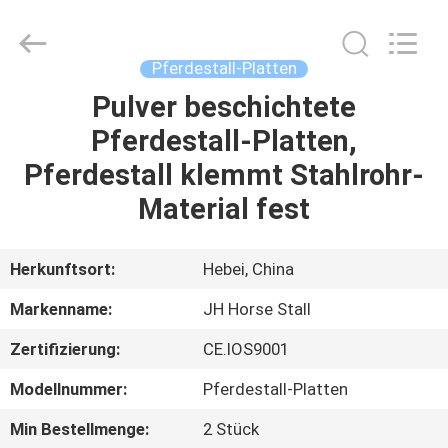
donwel
metal
products
co.,
ltd..
Pferdestall-Platten
All
Rights
Reserved.
Pulver beschichtete
HAUS
Pferdestall-Platten,
PRODUKTE
Pferdestall klemmt Stahlrohr-
Material fest
ÜBER
UNS
Herkunftsort:
Hebei, China
Markenname:
JH Horse Stall
FABRIK-
Zertifizierung:
CE.IOS9001
AUSFLUG
Modellnummer:
Pferdestall-Platten
QUALITÄTSKONTROLLE
Min Bestellmenge:
2 Stück