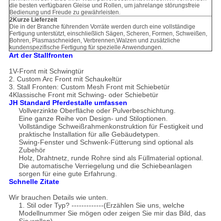
die besten verfügbaren Gleise und Rollen, um jahrelange störungsfreie
Bedienung und Freude zu gewährleisten.
2Kurze Lieferzeit
Die in der Branche führenden Vorräte werden durch eine vollständige
Fertigung unterstützt, einschließlich Sägen, Scheren, Formen, Schweißen,
Bohren, Plasmaschneiden, Verbrennen,Walzen und zusätzliche
kundenspezifische Fertigung für spezielle Anwendungen.
Art der Stallfronten
1V-Front mit Schwingtür
2. Custom Arc Front mit Schaukeltür
3. Stall Fronten: Custom Mesh Front mit Schiebetür
4Klassische Front mit Schwing- oder Schiebetür
JH Standard Pferdestalle umfassen
Vollverzinkte Oberfläche oder Pulverbeschichtung.
Eine ganze Reihe von Design- und Stiloptionen.
Vollständige Schweißrahmenkonstruktion für Festigkeit und
praktische Installation für alle Gebäudetypen.
Swing-Fenster und Schwenk-Fütterung sind optional als
Zubehör
Holz, Drahtnetz, runde Rohre sind als Füllmaterial optional.
Die automatische Verriegelung und die Schiebeanlagen
sorgen für eine gute Erfahrung.
Schnelle Zitate
Wir brauchen Details wie unten.
1. Stil oder Typ? -------------(Erzählen Sie uns, welche
Modellnummer Sie mögen oder zeigen Sie mir das Bild, das