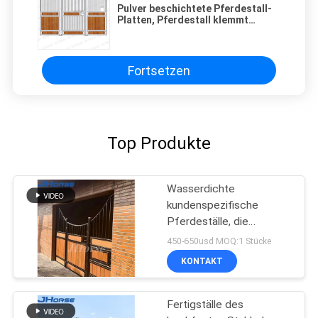
Pulver beschichtete Pferdestall-
Platten, Pferdestall klemmt
Stahlrohr-Material fest
Fortsetzen
Top Produkte
Wasserdichte
kundenspezifische
Pferdeställe, die
Pferdestabile Stall-
450-650usd MOQ:1 Stücke
Front-Tür beschichten
KONTAKT
Fertigställe des