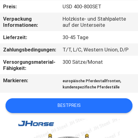
Preis:
USD 400-800SET
TRETEN
Verpackung
Holzkiste- und Stahlpalette
SIE
Informationen:
auf der Unterseite
MIT
Lieferzeit:
30-45 Tage
UNS
Zahlungsbedingungen:
T/T, L/C, Western Union, D/P
IN
Versorgungsmaterial-
300 Sätze/Monat
VERBINDUNG
Fähigkeit:
Markieren:
,
europäische Pferdestallfronten
FORDERN
kundenspezifische Pferdeställe
SIE
EIN
BESTPREIS
ZITAT
SITEMAP