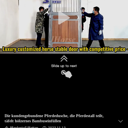
TRETEN
SIE
MIT
UNS
IN
VERBINDUNG
FORDERN
SIE
EIN
ZITAT
Die kundengebundene Pferdedusche, die Pferdestall teilt,
täfelt hölzernes Bambuseinfüllen
SITEMAP