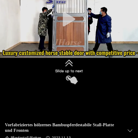
TRETEN
SIE
MIT
UNS
IN
VERBINDUNG
FORDERN
SIE
EIN
ZITAT
Vorfabriziertes hölzernes Bambuspferdestabile Stall-Platte
und Fronten
SITEMAP