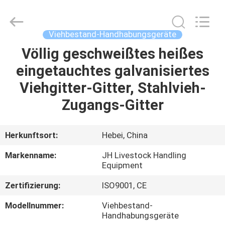
donwel
metal
products
co.,
ltd..
Viehbestand-Handhabungsgeräte
All
Rights
Reserved.
Völlig geschweißtes heißes
HAUS
eingetauchtes galvanisiertes
PRODUKTE
Viehgitter-Gitter, Stahlvieh-
Zugangs-Gitter
ÜBER
UNS
Herkunftsort:
Hebei, China
Markenname:
JH Livestock Handling
FABRIK-
Equipment
AUSFLUG
Zertifizierung:
ISO9001, CE
Modellnummer:
Viehbestand-
QUALITÄTSKONTROLLE
Handhabungsgeräte