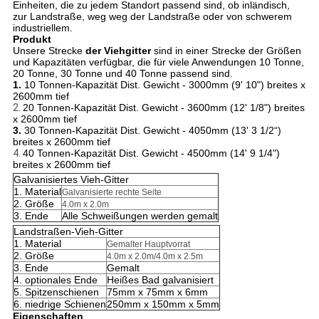
Einheiten, die zu jedem Standort passend sind, ob inländisch,
zur Landstraße, weg weg der Landstraße oder von schwerem
industriellem.
Produkt
Unsere Strecke
der Viehgitter
sind in einer Strecke der Größen
und Kapazitäten verfügbar, die für viele Anwendungen 10 Tonne,
20 Tonne, 30 Tonne und 40 Tonne passend sind.
1.
10 Tonnen-Kapazität Dist. Gewicht - 3000mm (9' 10") breites x
2600mm tief
2.
20 Tonnen-Kapazität Dist. Gewicht - 3600mm (12' 1/8") breites
x 2600mm tief
3.
30 Tonnen-Kapazität Dist. Gewicht - 4050mm (13' 3 1/2“)
breites x 2600mm tief
4.
40 Tonnen-Kapazität Dist. Gewicht - 4500mm (14' 9 1/4")
breites x 2600mm tief
Galvanisiertes Vieh-Gitter
1. Material
Galvanisierte rechte Seite
2. Größe
4.0m x 2.0m
3. Ende
Alle Schweißungen werden gemalt
Landstraßen-Vieh-Gitter
1. Material
Gemalter Hauptvorrat
2. Größe
4.0m x 2.0m/4.0m x 2.5m
3. Ende
Gemalt
4. optionales Ende
Heißes Bad galvanisiert
5. Spitzenschienen
75mm x 75mm x 6mm
6. niedrige Schienen
250mm x 150mm x 5mm
Eigenschaften