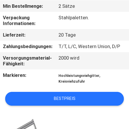
Min Bestellmenge:
2 Sätze
TRETEN
Verpackung
Stahlpaletten.
SIE
Informationen:
MIT
Lieferzeit:
20 Tage
UNS
Zahlungsbedingungen:
T/T, L/C, Western Union, D/P
IN
Versorgungsmaterial-
2000 wird
VERBINDUNG
Fähigkeit:
Markieren:
,
Hochleistungsviehgitter
FORDERN
Kreisviehzufuhr
SIE
EIN
BESTPREIS
ZITAT
SITEMAP