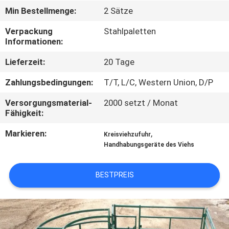
Min Bestellmenge:
2 Sätze
TRETEN
Verpackung
Stahlpaletten
SIE
Informationen:
MIT
Lieferzeit:
20 Tage
UNS
Zahlungsbedingungen:
T/T, L/C, Western Union, D/P
IN
Versorgungsmaterial-
2000 setzt / Monat
VERBINDUNG
Fähigkeit:
Markieren:
,
Kreisviehzufuhr
FORDERN
Handhabungsgeräte des Viehs
SIE
EIN
BESTPREIS
ZITAT
SITEMAP