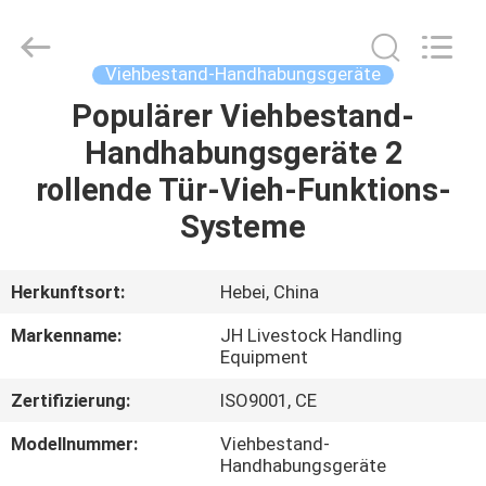
donwel
metal
products
co.,
ltd..
Viehbestand-Handhabungsgeräte
All
Rights
Reserved.
Populärer Viehbestand-
HAUS
Handhabungsgeräte 2
PRODUKTE
rollende Tür-Vieh-Funktions-
Systeme
ÜBER
UNS
Herkunftsort:
Hebei, China
Markenname:
JH Livestock Handling
FABRIK-
Equipment
AUSFLUG
Zertifizierung:
ISO9001, CE
Modellnummer:
Viehbestand-
QUALITÄTSKONTROLLE
Handhabungsgeräte