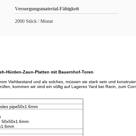
Versorgungsmaterial-Fähigkeit
2000 Stück / Monat
eh-Hürden-Zaun-Platten mit Bauernhof-Toren
om Viehbestand und als solches, müssen sie stark sein und konstruier
en, kommen wir sind ein völlig auf Lageres Yard bei Rarin, zum Corral
ndes pipe50x1.6mm
m
, 50x50x1.6mm
0x1.6mm