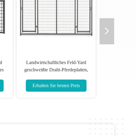
nd
Landwirtschaftliches Feld-Yard
es
geschweißte Draht-Pferdeplatten,
dauerhafte Zaun-Platten auf Lager
Erhalten Sie besten Preis