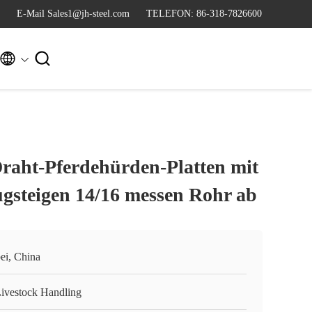
E-Mail Sales1@jh-steel.com
TELEFON: 86-318-7826600


raht-Pferdehürden-Platten mit
gsteigen 14/16 messen Rohr ab
ei, China
Livestock Handling