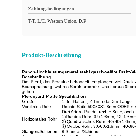
Zahlungsbedingungen
T/T, L/C, Western Union, D/P
Produkt-Beschreibung
Ranch-Hochleistungsmetallstahl geschweißte Draht-Vi
Beschreibung
Das Pferd, das Produkte behandelt, empfangen viel Druck v
Beanspruchung, wahres Sprühfarberohr. Uns heraus überprüf
gehen.
Pferdeyard-Platte Spezifikation
Größe
1.8m Höhen-, 2.1m- oder 3m-Länge
Vertikales Rohr
Rechte Seite 50X50X1.6mm ODER ru
Drei Arten (Runde, rechte Seite, oval)
1)Rundes Rohr: 32x1.6mm, 42x1.6m
Horizontales Rohr
2)
Quadratisches Rohr: 40x40x1.6mm
3)
Ovales Rohr: 30x60x1.6mm, 40x8
Stangen/Schienen
6 Stangen/Schienen