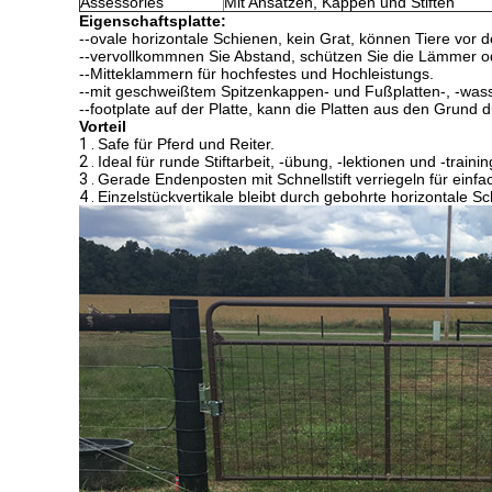
Assessories
Mit Ansätzen, Kappen und Stiften
Eigenschaftsplatte:
--ovale horizontale Schienen, kein Grat, können Tiere vor d
--vervollkommnen Sie Abstand, schützen Sie die Lämmer o
--Mitteklammern für hochfestes und Hochleistungs.
--mit geschweißtem Spitzenkappen- und Fußplatten-, -wass
--footplate auf der Platte, kann die Platten aus den Grund d
Vorteil
1 .
Safe für Pferd und Reiter.
2 .
Ideal für runde Stiftarbeit, -übung, -lektionen und -trainin
3 .
Gerade Endenposten mit Schnellstift verriegeln für einf
4 .
Einzelstückvertikale bleibt durch gebohrte horizontale Sc