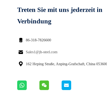
Treten Sie mit uns jederzeit in
Verbindung

86-318-7826600

Sales1@jh-steel.com

162 Heping Straße, Anping-Grafschaft, China 05360