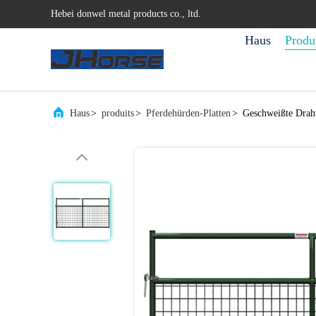
Hebei donwel metal products co., ltd.
Haus
Produ
Haus
>
produits
>
Pferdehürden-Platten
>
Geschweißte Draht