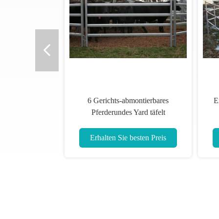
6 Gerichts-abmontierbares
E
Pferderundes Yard täfelt
Sicherheits-tragbaren runden Stift
Erhalten Sie besten Preis