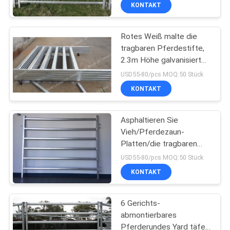
KONTAKT
TRETEN
Rotes Weiß malte die
SIE
252
tragbaren Pferdestifte,
MIT
2.3m Höhe galvanisiert
Pferdestall-Platten
UNS
ringsum Stift-Platten
USD55-80/pcs MOQ:50 Stück
IN
KONTAKT
VERBINDUNG
Asphaltieren Sie
Vieh/Pferdezaun-
FORDERN
Platten/die tragbaren
172
korrosionsbeständigen
SIE
USD55-80/pcs MOQ:50 Stück
Hürden-Platten
Tragbarer
KONTAKT
EIN
ZITAT
Pferdestall
6 Gerichts-
abmontierbares
SITEMAP
Pferderundes Yard täfelt