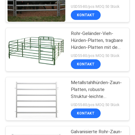
Sicherheits-tragbaren
USD55-80/pcs MOQ:50 Stück
runden Stift
KONTAKT
DATENSCHUTZRICHTLINIE
45
Ausrüstung für
Rohr-Geländer-Vieh-
Hürden-Platten, tragbare
Pferdespringen
Hürden-Platten mit dem
schwarzen Grün gemalt
USD55-80/pcs MOQ:50 Stück
KONTAKT
Metallstahlhürden-Zaun-
25
Platten, robuste
Pferdehürden-
Struktur-leichte
Pferdeplatten
USD55-80/pcs MOQ:50 Stück
Platten
KONTAKT
Galvanisierte Rohr-Zaun-