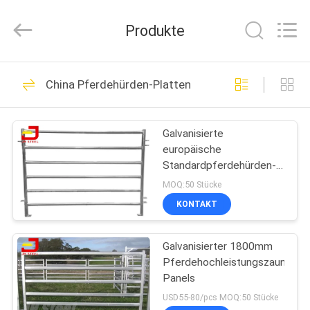
donwel
metal
products
Produkte
co.,
ltd..
All
Rights
Reserved.
HAUS
386
China Pferdehürden-Platten
Pferdestall-Fronten
PRODUKTE
Galvanisierte
europäische
ÜBER
Standardpferdehürden-
UNS
Platten
MOQ:50 Stücke
KONTAKT
371
FABRIK-
europäische
Galvanisierter 1800mm
AUSFLUG
Pferdehochleistungszaun
Pferdeställe
Panels
QUALITÄTSKONTROLLE
USD55-80/pcs MOQ:50 Stücke