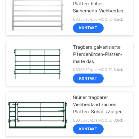
Platten, hoher
Sicherheits-Viehbestand
57
asphaltieren Zaun-
USD55-80/pcs MOQ:50 Stück
Platten
KONTAKT
Viehyardplatten
Tragbare galvanisierte
Pferdehürden-Platten-
malte das
Stahlmetallrohr/Ende
USD55-80/pcs MOQ:50 Stück
KONTAKT
22
Grüner tragbarer
Vieh-Laden-Rampe
Viehbestand zäunen
Platten, Schaf-/Ziegen-
Hürden-Platte mit Tor
USD55-80/pcs MOQ:50 Stück
ein
KONTAKT