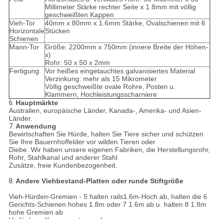
Millimeter Stärke rechter Seite x 1.8mm mit völlig
geschweißten Kappen
Vieh-Tor
40mm x 80mm x 1.6mm Stärke, Ovalschienen mit 6
Horizontale
Stücken
Schienen
Mann-Tor
Größe: 2200mm x 750mm (innere Breite der Höhen-
x)
Rohr: 50 x 50 x 2mm
Fertigung
Vor heißes eingetauchtes galvanisiertes Material
Verzinkung: mehr als 15 Mikrometer
Völlig geschweißte ovale Rohre, Posten u.
Klammern, Hochleistungsscharniere
6.
Hauptmärkte
Australien, europäische Länder, Kanada-, Amerika- und Asien-
Länder.
7.
Anwendung
Bewirtschaften Sie Hürde, halten Sie Tiere sicher und schützen
Sie Ihre Bauernhoffelder vor wilden Tieren oder
Diebe. Wir haben unsere eigenen Fabriken, die Herstellungsrohr,
Rohr, Stahlkanal und anderer Stahl
Zusätze, freie Kundenbezogenheit.
8.
Andere Viehbestand-Platten oder runde Stiftgröße
Vieh-Hürden-Gremien - 5 halten rails1.6m-Hoch ab, halten die 6
Gerichts-Schienen hohes 1.8m oder 7 1.6m ab u. halten 8 1.8m
hohe Gremien ab