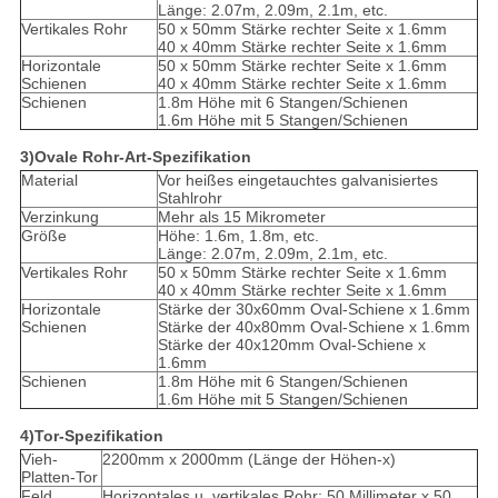
Länge: 2.07m, 2.09m, 2.1m, etc.
Vertikales Rohr
50 x 50mm Stärke rechter Seite x 1.6mm
40 x 40mm Stärke rechter Seite x 1.6mm
Horizontale
50 x 50mm Stärke rechter Seite x 1.6mm
Schienen
40 x 40mm Stärke rechter Seite x 1.6mm
Schienen
1.8m Höhe mit 6 Stangen/Schienen
1.6m Höhe mit 5 Stangen/Schienen
3)Ovale Rohr-Art-Spezifikation
Material
Vor heißes eingetauchtes galvanisiertes
Stahlrohr
Verzinkung
Mehr als 15 Mikrometer
Größe
Höhe: 1.6m, 1.8m, etc.
Länge: 2.07m, 2.09m, 2.1m, etc.
Vertikales Rohr
50 x 50mm Stärke rechter Seite x 1.6mm
40 x 40mm Stärke rechter Seite x 1.6mm
Horizontale
Stärke der 30x60mm Oval-Schiene x 1.6mm
Schienen
Stärke der 40x80mm Oval-Schiene x 1.6mm
Stärke der 40x120mm Oval-Schiene x
1.6mm
Schienen
1.8m Höhe mit 6 Stangen/Schienen
1.6m Höhe mit 5 Stangen/Schienen
4)Tor-Spezifikation
Vieh-
2200mm x 2000mm (Länge der Höhen-x)
Platten-Tor
Feld
Horizontales u. vertikales Rohr: 50 Millimeter x 50