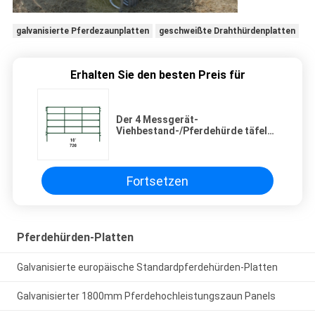
galvanisierte Pferdezaunplatten
geschweißte Drahthürdenplatten
Erhalten Sie den besten Preis für
Der 4 Messgerät-
Viehbestand-/Pferdehürde täfelt
Antistaub-Grün-Malerei-
Vollenden
Fortsetzen
Pferdehürden-Platten
Galvanisierte europäische Standardpferdehürden-Platten
Galvanisierter 1800mm Pferdehochleistungszaun Panels