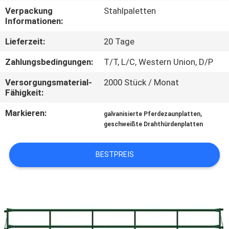
Verpackung
Stahlpaletten
TRETEN
Informationen:
SIE
Lieferzeit:
20 Tage
MIT
Zahlungsbedingungen:
T/T, L/C, Western Union, D/P
UNS
Versorgungsmaterial-
2000 Stück / Monat
IN
Fähigkeit:
VERBINDUNG
Markieren:
,
galvanisierte Pferdezaunplatten
geschweißte Drahthürdenplatten
FORDERN
BESTPREIS
SIE
EIN
ZITAT
SITEMAP