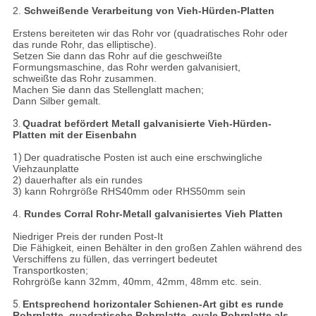
2.
Schweißende Verarbeitung von Vieh-Hürden-Platten
Erstens bereiteten wir das Rohr vor (quadratisches Rohr oder
das runde Rohr, das elliptische).
Setzen Sie dann das Rohr auf die geschweißte
Formungsmaschine, das Rohr werden galvanisiert,
schweißte das Rohr zusammen.
Machen Sie dann das Stellenglatt machen;
Dann Silber gemalt.
3.
Quadrat befördert Metall galvanisierte Vieh-Hürden-
Platten mit der Eisenbahn
1)
Der quadratische Posten ist auch eine erschwingliche
Viehzaunplatte
2) dauerhafter als ein rundes
3) kann Rohrgröße RHS40mm oder RHS50mm sein
4.
Rundes Corral Rohr-Metall galvanisiertes Vieh Platten
Niedriger Preis der runden Post-It
Die Fähigkeit, einen Behälter in den großen Zahlen während des
Verschiffens zu füllen, das verringert bedeutet
Transportkosten;
Rohrgröße kann 32mm, 40mm, 42mm, 48mm etc. sein.
5.
Entsprechend horizontaler Schienen-Art gibt es runde
Rohrplatte, quadratische Rohrplatte, ovale Rohrplatte als