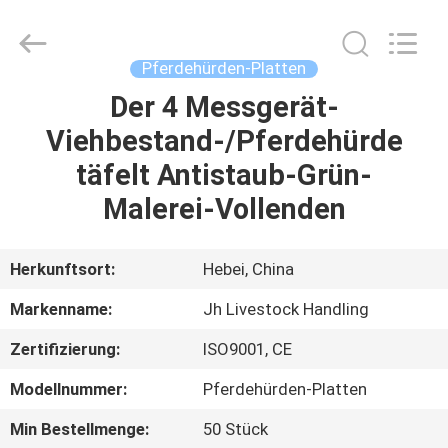
donwel
metal
products
co.,
ltd..
Pferdehürden-Platten
All
Rights
Reserved.
Der 4 Messgerät-
HAUS
Viehbestand-/Pferdehürde
PRODUKTE
täfelt Antistaub-Grün-
Malerei-Vollenden
ÜBER
UNS
Herkunftsort:
Hebei, China
Markenname:
Jh Livestock Handling
FABRIK-
Zertifizierung:
ISO9001, CE
AUSFLUG
Modellnummer:
Pferdehürden-Platten
QUALITÄTSKONTROLLE
Min Bestellmenge:
50 Stück