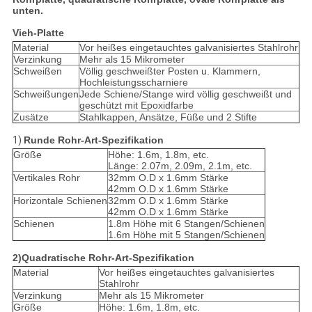
unten.
Vieh-Platte
Material
Vor heißes eingetauchtes galvanisiertes Stahlrohr
Verzinkung
Mehr als 15 Mikrometer
Schweißen
Völlig geschweißter Posten u. Klammern,
Hochleistungsscharniere
Schweißungen
Jede Schiene/Stange wird völlig geschweißt und
geschützt mit Epoxidfarbe
Zusätze
Stahlkappen, Ansätze, Füße und 2 Stifte
1)
Runde Rohr-Art-Spezifikation
Größe
Höhe: 1.6m, 1.8m, etc.
Länge: 2.07m, 2.09m, 2.1m, etc.
Vertikales Rohr
32mm O.D x 1.6mm Stärke
42mm O.D x 1.6mm Stärke
Horizontale Schienen
32mm O.D x 1.6mm Stärke
42mm O.D x 1.6mm Stärke
Schienen
1.8m Höhe mit 6 Stangen/Schienen
1.6m Höhe mit 5 Stangen/Schienen
2)Quadratische Rohr-Art-Spezifikation
Material
Vor heißes eingetauchtes galvanisiertes
Stahlrohr
Verzinkung
Mehr als 15 Mikrometer
Größe
Höhe: 1.6m, 1.8m, etc.