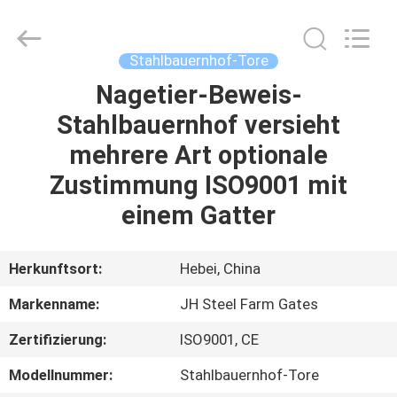
donwel
metal
products
co.,
ltd..
Stahlbauernhof-Tore
All
Rights
Reserved.
Nagetier-Beweis-
HAUS
Stahlbauernhof versieht
PRODUKTE
mehrere Art optionale
Zustimmung ISO9001 mit
ÜBER
einem Gatter
UNS
Herkunftsort:
Hebei, China
FABRIK-
Markenname:
JH Steel Farm Gates
AUSFLUG
Zertifizierung:
ISO9001, CE
QUALITÄTSKONTROLLE
Modellnummer:
Stahlbauernhof-Tore