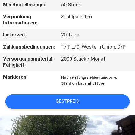
Min Bestellmenge:
50 Stück
TRETEN
Verpackung
Stahlpaletten
SIE
Informationen:
MIT
Lieferzeit:
20 Tage
UNS
Zahlungsbedingungen:
T/T, L/C, Western Union, D/P
IN
Versorgungsmaterial-
2000 Stück / Monat
VERBINDUNG
Fähigkeit:
Markieren:
,
Hochleistungsviehbestandtore
FORDERN
Stahlrohrbauernhoftore
SIE
BESTPREIS
EIN
ZITAT
SITEMAP