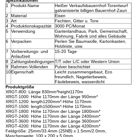
Spezifikationen
1
Produkt-Name
Heißer Verkaufsbauernhof-Torentwurf
galvanisierte billigen Bauernhof-Zaun
2
Material
Eisen
3
Art
Fechten, Gitter u. Tore
4
Produktionskapazität
3000 PC/Monat
5
Verwendung
Gartenlandhaus, Park, Gemeinschaft,
Wohnung, Fabrik und alles Gebäude
6
Verpacken
Perlen Sie Baumwolle, Kartonkasten,
Holzkiste, usw.
7
Vorbereitungs- und
15-20 Tage
Anlaufzeit
8
Zahlungsbedingungen
T/T oder L/C oder Western Union
9
Rahmen-Vollenden
Pulver beschichtet
10
Eigenschaft
Leicht zusammengebaut, Eco
freundlich, Nagetierbeweis,
Fäulebeweis, wasserdicht
Produktgröße
XRGT-800: Länge 830mm*height1170m
XRGT-1000: Höhe 1170mm der Länge 950mm*
XRGT-1200: length1200mm*-Höhe 1170mm
XRGT-1500: length1500mm*-Höhe 1170mm
XRGT-1800: Höhe 1170mm der Länge 1800mm*
XRGT-2400: Höhe 1170mm der Länge 2400mm*
XRGT-3600: Höhe 1170mm der Länge 3600mm*
XRGT-4200: Höhe 1170mm der Länge 4200mm*
Feldgröße: 25mm/33.4mm (25NB) x 1.5mm/2.0mm,
Maschenweite: 100 x 200 x 5.0mm