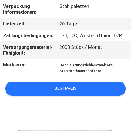
Verpackung
Stahlpaletten
TRETEN
Informationen:
SIE
Lieferzeit:
20 Tage
MIT
Zahlungsbedingungen:
T/T, L/C, Western Union, D/P
UNS
Versorgungsmaterial-
2000 Stück / Monat
IN
Fähigkeit:
VERBINDUNG
Markieren:
,
Hochleistungsviehbestandtore
Stahlrohrbauernhoftore
FORDERN
BESTPREIS
SIE
EIN
ZITAT
SITEMAP