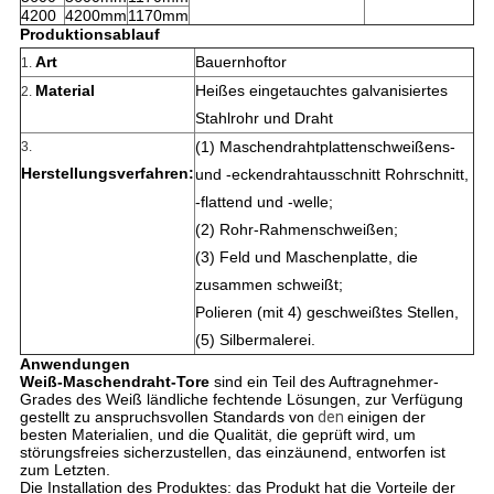
4200
4200mm
1170mm
Produktionsablauf
Art
Bauernhoftor
1.
Material
Heißes eingetauchtes galvanisiertes
2.
Stahlrohr und Draht
(1) Maschendrahtplattenschweißens-
3.
Herstellungsverfahren:
und -eckendrahtausschnitt Rohrschnitt,
-flattend und -welle;
(2) Rohr-Rahmenschweißen;
(3) Feld und Maschenplatte, die
zusammen schweißt;
Polieren (mit 4) geschweißtes Stellen,
(5) Silbermalerei.
Anwendungen
Weiß-Maschendraht-Tore
sind ein Teil des Auftragnehmer-
Grades des Weiß ländliche fechtende Lösungen, zur Verfügung
gestellt zu anspruchsvollen Standards von
den
einigen der
besten Materialien, und die Qualität, die geprüft wird, um
störungsfreies sicherzustellen, das einzäunend, entworfen ist
zum Letzten.
Die Installation des Produktes: das Produkt hat die Vorteile der