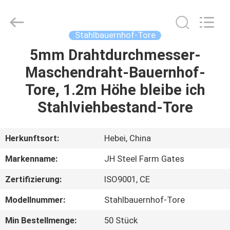
donwel
metal
products
co.,
ltd..
Stahlbauernhof-Tore
All
Rights
Reserved.
5mm Drahtdurchmesser-
HAUS
Maschendraht-Bauernhof-
PRODUKTE
Tore, 1.2m Höhe bleibe ich
Stahlviehbestand-Tore
ÜBER
UNS
Herkunftsort:
Hebei, China
Markenname:
JH Steel Farm Gates
FABRIK-
Zertifizierung:
ISO9001, CE
AUSFLUG
Modellnummer:
Stahlbauernhof-Tore
QUALITÄTSKONTROLLE
Min Bestellmenge:
50 Stück