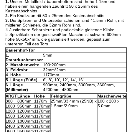
1.
Unsere Metallfeld-/-bauernhoftore sind- hohe 1.15m und
haben einen hängenden Zauntritt 50 x 25mm des
Kastenabschnitts
2.
Ein Knallzauntritt 50 x 25mm des Kastenabschnitts
3.
Die Spitzen- und Unterseitenschienen sind 41.5mm Rohr, mit
mittleren Schienen, die 32mm Rohr sind.
4.
Justierbare Scharniere und padlockable gleitende Klinke
5.
Spezifikation der geschweißten Masche ist schwere 600mm
hohe 50x50x4mm, die galvanisiert werden, gepasst zum
untereren Teil des Tors
Bauernhof-Tor
1.
5mm
Drahtdurchmesser
2. Maschenweite
100*200mm
3. Feldrohr
32mm*2mm
4. Höhe
1170mm
5. Länge (Füße)
6', 8', 10', 12', 14', 16'
6. Länge
900mm, 2400mm, 3000mm, 3600mm,
(Millimeter)
4200mm, 4800mm
XRGT
Länge
Höhe
Feldgröße
Maschenweite
800
830mm
1170m
25mm/33.4mm (25NB) x
100 x 200 x
1.5mm/2.0mm
5.0mm
1000
950mm
1170mm
1200
1200mm
1170mm
1500
1500mm
1170mm
1800
1800mm
1170mm
2400
2400mm
1170mm
3600
3600mm
1170mm