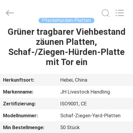
donwel
metal
products
co.,
ltd..
Pferdehürden-Platten
All
Rights
Reserved.
Grüner tragbarer Viehbestand
HAUS
zäunen Platten,
PRODUKTE
Schaf-/Ziegen-Hürden-Platte
mit Tor ein
ÜBER
UNS
Herkunftsort:
Hebei, China
Markenname:
JH Livestock Handling
FABRIK-
Zertifizierung:
ISO9001, CE
AUSFLUG
Modellnummer:
Schaf-Ziegen-Yard-Platten
QUALITÄTSKONTROLLE
Min Bestellmenge:
50 Stück