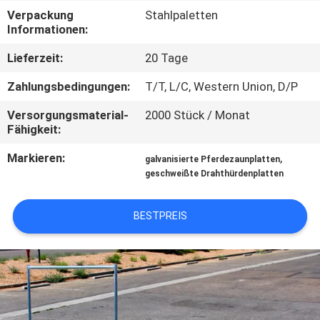
Verpackung
Stahlpaletten
TRETEN
Informationen:
SIE
Lieferzeit:
20 Tage
MIT
Zahlungsbedingungen:
T/T, L/C, Western Union, D/P
UNS
Versorgungsmaterial-
2000 Stück / Monat
IN
Fähigkeit:
VERBINDUNG
Markieren:
,
galvanisierte Pferdezaunplatten
geschweißte Drahthürdenplatten
FORDERN
BESTPREIS
SIE
EIN
ZITAT
SITEMAP