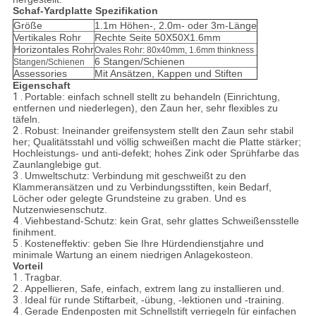
Schaf-Yardplatte Spezifikation
Größe
1.1m Höhen-, 2.0m- oder 3m-Länge
Vertikales Rohr
Rechte Seite 50X50X1.6mm
Horizontales Rohr
Ovales Rohr: 80x40mm, 1.6mm thinkness
6 Stangen/Schienen
Stangen/Schienen
Assessories
Mit Ansätzen, Kappen und Stiften
Eigenschaft
1 .
Portable: einfach schnell stellt zu behandeln (Einrichtung,
entfernen und niederlegen), den Zaun her, sehr flexibles zu
täfeln.
2 .
Robust: Ineinander greifensystem stellt den Zaun sehr stabil
her; Qualitätsstahl und völlig schweißen macht die Platte stärker;
Hochleistungs- und anti-defekt; hohes Zink oder Sprühfarbe das
Zaunlanglebige gut.
3 .
Umweltschutz: Verbindung mit geschweißt zu den
Klammeransätzen und zu Verbindungsstiften, kein Bedarf,
Löcher oder gelegte Grundsteine zu graben. Und es
Nutzenwiesenschutz.
4 .
Viehbestand-Schutz: kein Grat, sehr glattes Schweißensstelle
finihment.
5 .
Kosteneffektiv: geben Sie Ihre Hürdendienstjahre und
minimale Wartung an einem niedrigen Anlagekosteon.
Vorteil
1 .
Tragbar.
2 .
Appellieren, Safe, einfach, extrem lang zu installieren und.
3 .
Ideal für runde Stiftarbeit, -übung, -lektionen und -training.
4 .
Gerade Endenposten mit Schnellstift verriegeln für einfachen