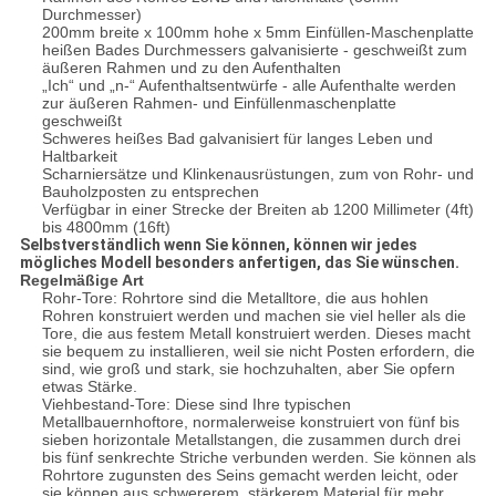
Durchmesser)
200mm breite x 100mm hohe x 5mm Einfüllen-Maschenplatte
heißen Bades Durchmessers galvanisierte - geschweißt zum
äußeren Rahmen und zu den Aufenthalten
„Ich“ und „n-“ Aufenthaltsentwürfe - alle Aufenthalte werden
zur äußeren Rahmen- und Einfüllenmaschenplatte
geschweißt
Schweres heißes Bad galvanisiert für langes Leben und
Haltbarkeit
Scharniersätze und Klinkenausrüstungen, zum von Rohr- und
Bauholzposten zu entsprechen
Verfügbar in einer Strecke der Breiten ab 1200 Millimeter (4ft)
bis 4800mm (16ft)
Selbstverständlich wenn Sie können, können wir jedes
mögliches Modell besonders anfertigen, das Sie wünschen.
Regelmäßige Art
Rohr-Tore: Rohrtore sind die Metalltore, die aus hohlen
Rohren konstruiert werden und machen sie viel heller als die
Tore, die aus festem Metall konstruiert werden. Dieses macht
sie bequem zu installieren, weil sie nicht Posten erfordern, die
sind, wie groß und stark, sie hochzuhalten, aber Sie opfern
etwas Stärke.
Viehbestand-Tore: Diese sind Ihre typischen
Metallbauernhoftore, normalerweise konstruiert von fünf bis
sieben horizontale Metallstangen, die zusammen durch drei
bis fünf senkrechte Striche verbunden werden. Sie können als
Rohrtore zugunsten des Seins gemacht werden leicht, oder
sie können aus schwererem, stärkerem Material für mehr