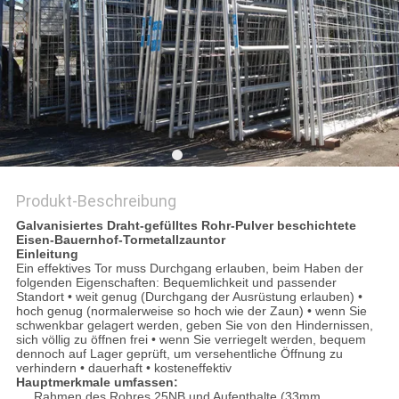
DATENSCHUTZRICHTLINIE
Produkt-Beschreibung
Galvanisiertes Draht-gefülltes Rohr-Pulver beschichtete
Eisen-Bauernhof-Tormetallzauntor
Einleitung
Ein effektives Tor muss Durchgang erlauben, beim Haben der
folgenden Eigenschaften: Bequemlichkeit und passender
Standort • weit genug (Durchgang der Ausrüstung erlauben) •
hoch genug (normalerweise so hoch wie der Zaun) • wenn Sie
schwenkbar gelagert werden, geben Sie von den Hindernissen,
sich völlig zu öffnen frei • wenn Sie verriegelt werden, bequem
dennoch auf Lager geprüft, um versehentliche Öffnung zu
verhindern • dauerhaft • kosteneffektiv
Hauptmerkmale umfassen:
Rahmen des Rohres 25NB und Aufenthalte (33mm