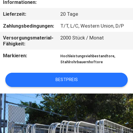
Informationen:
TRETEN
Lieferzeit:
20 Tage
SIE
Zahlungsbedingungen:
T/T, L/C, Western Union, D/P
MIT
Versorgungsmaterial-
2000 Stück / Monat
UNS
Fähigkeit:
IN
Markieren:
,
Hochleistungsviehbestandtore
VERBINDUNG
Stahlrohrbauernhoftore
BESTPREIS
FORDERN
SIE
EIN
ZITAT
SITEMAP