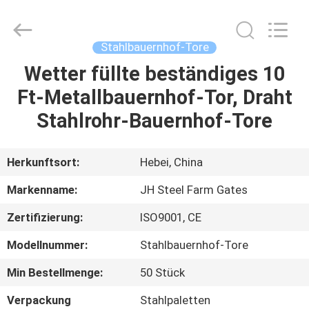
donwel
metal
products
co.,
ltd..
Stahlbauernhof-Tore
All
Rights
Reserved.
Wetter füllte beständiges 10
HAUS
Ft-Metallbauernhof-Tor, Draht
PRODUKTE
Stahlrohr-Bauernhof-Tore
ÜBER
Herkunftsort:
Hebei, China
UNS
Markenname:
JH Steel Farm Gates
Zertifizierung:
ISO9001, CE
FABRIK-
Modellnummer:
Stahlbauernhof-Tore
AUSFLUG
Min Bestellmenge:
50 Stück
QUALITÄTSKONTROLLE
Verpackung
Stahlpaletten